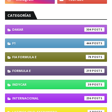
CATEGORÍAS
DAKAR
304
F1
444
FIA FORMULA E
78
FORMULA E
219
INDYCAR
39
INTERNACIONAL
236
3