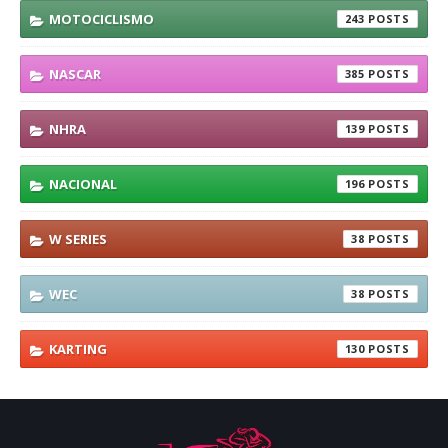
MOTOCICLISMO
243
NASCAR
385
NHRA
139
NACIONAL
196
W SERIES
38
WEC
38
KARTING
130