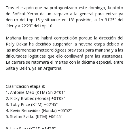
Tras el etapón que ha protagonizado este domingo, la piloto
de Soficat Xerox da un zarpazo a la general para entrar ya
dentro del top 15 y situarse en 13ª posición, a 1h 31’25” del
líder y a 22’23” del top 10.
Mañana lunes no habrá competición porque la dirección del
Rally Dakar ha decidido suspender la novena etapa debido a
las inclemencias meteorológicas previstas para mañana y a las
dificultades logísticas que ello conllevará para las asistencias.
La carrera se retomará el martes con la décima especial, entre
Salta y Belén, ya en Argentina.
Clasificación etapa 8:
1. Antoine Meo (KTM) 5h 24’01”
2. Ricky Brabec (Honda) +01’08”
3. Toby Price (KTM) +02’45”
4. Kevin Benavides (Honda) +05’52”
5. Stefan Svitko (KTM) +06’45”
...
9. Laia Sanz (KTM) +14’15”