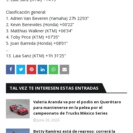
Clasificación general:
1. Adrien Van Beveren (Yamaha) 27h 22’03”
2. Kevin Benevides (Honda) +00’22”
3. Matthias Walkner (KTM) +06’34”
4. Toby Price (KTM) +07’35”
5. Joan Barreda (Honda) +08’01”
...
13. Laia Sanz (KTM) +1h 31’25"
TAL VEZ TE INTERESEN ESTAS ENTRADAS
Valeria Aranda va por el podio en Querétaro
para mantenerse en la pelea por el
campeonato de Trucks México Series
June 26, 2026
Betty Ramírez está de regreso: correrá la