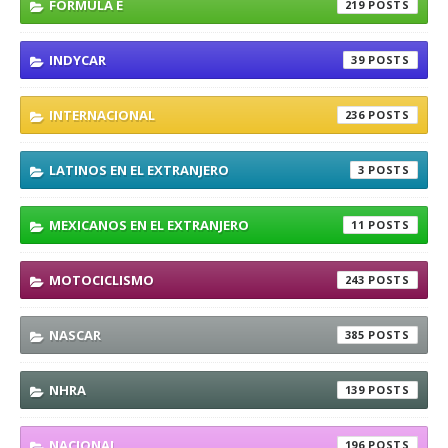
FORMULA E
219
INDYCAR
39
INTERNACIONAL
236
LATINOS EN EL EXTRANJERO
3
MEXICANOS EN EL EXTRANJERO
11
MOTOCICLISMO
243
NASCAR
385
NHRA
139
NACIONAL
196