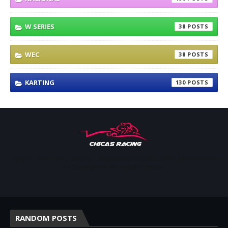
W SERIES
38
WEC
38
KARTING
130
Apoyar, conectar e inspirar. Espacio de noticias sobre la presencia
de las mujeres en deporte motor.
RANDOM POSTS