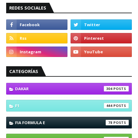
REDES SOCIALES
CATEGORÍAS
DAKAR
304
F1
444
FIA FORMULA E
78