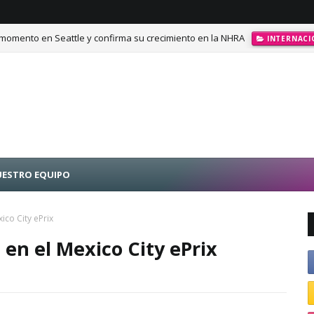
momento en Seattle y confirma su crecimiento en la NHRA
INTERNACI
calando posiciones en Challenge Series durante la visita a Querétaro
ESTRO EQUIPO
ico City ePrix
 en el Mexico City ePrix