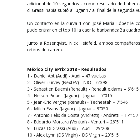
adicional de 10 segundos - como resultado de haber ca
di Grassi había subió al lugar 17 al final de la segunda vu
Un contacto en la curva 1 con José María López le cos
pudo entrar en el top 10 la caer la banbandeaBa cuadro
Junto a Rosenqvist, Nick Heidfeld, ambos compañero
retiros de carrera.
México City ePrix 2018 - Resultados
1 - Daniel Abt (Audi) - Audi – 47 vueltas
2 - Oliver Turvey (NextEV) - NIO – 6’’398
3 - Sebastien Buemi (Renault) - Renault e.dams – 6’’615
4 - Nelson Piquet (Jaguar) - Jaguar – 7’’015
5 - Jean-Eric Vergne (Renault) - Techeetah – 7’’546
6 - Mitch Evans (Jaguar) - Jaguar – 9’’050
7 - Antonio Felix da Costa (Andretti) - Andretti – 17’’157
8 - Edoardo Mortara (Venturi) - Venturi – 26’’511
9 - Lucas Di Grassi (Audi) - Audi – 29’’208
10 - Alex Lynn (DS Virgin) - DS Virgin – 29’’515