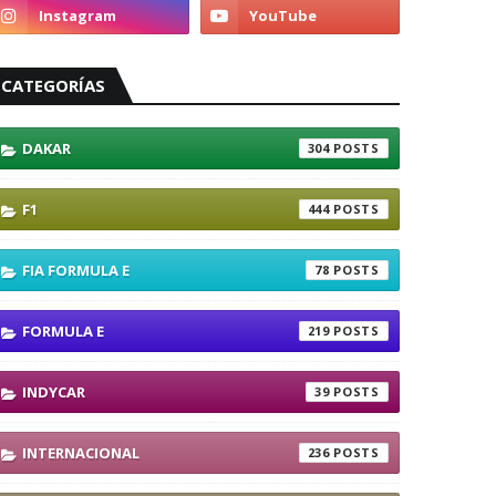
CATEGORÍAS
DAKAR
304
F1
444
FIA FORMULA E
78
FORMULA E
219
INDYCAR
39
INTERNACIONAL
236