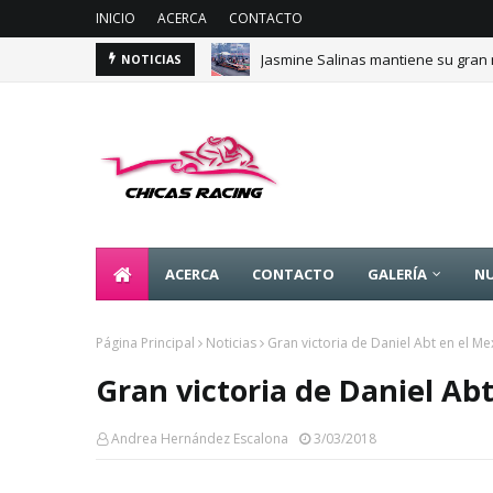
INICIO
ACERCA
CONTACTO
Jasmine Salinas mantiene su gran 
NOTICIAS
Majo Rodríguez apunta a seguir es
ACERCA
CONTACTO
GALERÍA
NU
Página Principal
Noticias
Gran victoria de Daniel Abt en el Mex
Gran victoria de Daniel Abt
Andrea Hernández Escalona
3/03/2018