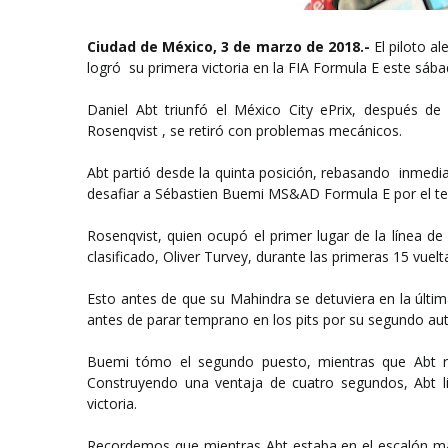
Ciudad de México, 3 de marzo de 2018.-
El piloto a
logró su primera victoria en la FIA Formula E este s
Daniel Abt triunfó el México City ePrix, después de 
Rosenqvist , se retiró con problemas mecánicos.
Abt partió desde la quinta posición, rebasando inmedi
desafiar a Sébastien Buemi MS&AD Formula E por el te
Rosenqvist, quien ocupó el primer lugar de la línea d
clasificado, Oliver Turvey, durante las primeras 15 vuelt
Esto antes de que su Mahindra se detuviera en la últim
antes de parar temprano en los pits por su segundo aut
Buemi tómo el segundo puesto, mientras que Abt re
Construyendo una ventaja de cuatro segundos, Abt l
victoria.
Recordemos que mientras Abt estaba en el escalón más