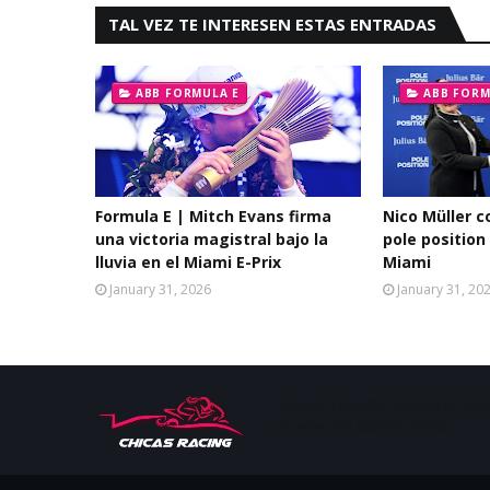
TAL VEZ TE INTERESEN ESTAS ENTRADAS
ABB FORMULA E
ABB FORM
Formula E | Mitch Evans firma
Nico Müller c
una victoria magistral bajo la
pole position
lluvia en el Miami E-Prix
Miami
January 31, 2026
January 31, 20
Apoyar, conectar e inspirar. Esp
mujeres en deporte motor.