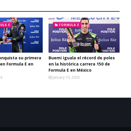
ULA E
FORMULA E
onquista su primera
Buemi iguala el récord de poles
 en Formula E en
en la histórica carrera 150 de
Formula E en México
26
January 10, 2026
acio de noticias sobre la presencia de las