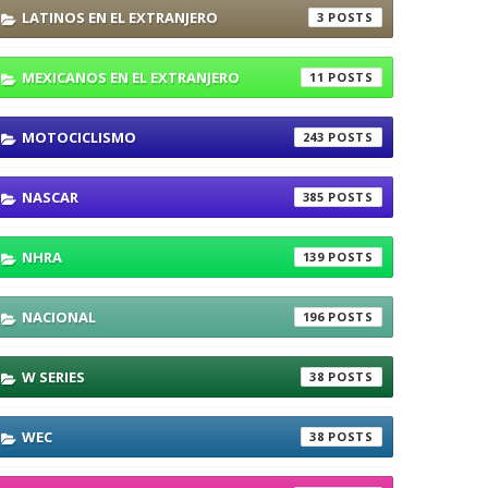
LATINOS EN EL EXTRANJERO
3
MEXICANOS EN EL EXTRANJERO
11
MOTOCICLISMO
243
NASCAR
385
NHRA
139
NACIONAL
196
W SERIES
38
WEC
38