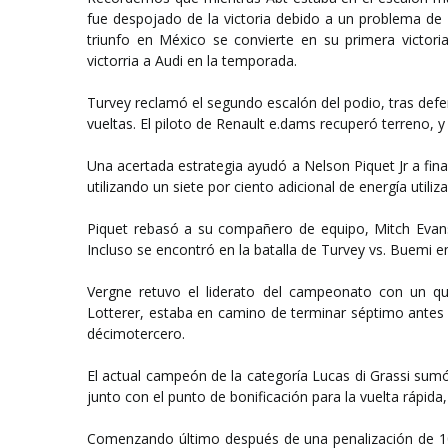
fue despojado de la victoria debido a un problema de 
triunfo en México se convierte en su primera victori
victorria a Audi en la temporada.
Turvey reclamó el segundo escalón del podio, tras def
vueltas. El piloto de Renault e.dams recuperó terreno,
Una acertada estrategia ayudó a Nelson Piquet Jr a fina
utilizando un siete por ciento adicional de energía utiliz
Piquet rebasó a su compañero de equipo, Mitch Evans,
Incluso se encontró en la batalla de Turvey vs. Buemi e
Vergne retuvo el liderato del campeonato con un q
Lotterer, estaba en camino de terminar séptimo antes d
décimotercero.
El actual campeón de la categoría Lucas di Grassi su
junto con el punto de bonificación para la vuelta rápida,
Comenzando último después de una penalización de 10 p