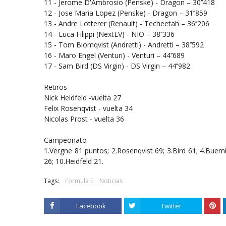
11 - Jerome D'Ambrosio (Penske) - Dragon – 30’’418
12 - Jose Maria Lopez (Penske) - Dragon – 31’’859
13 - Andre Lotterer (Renault) - Techeetah – 36’’206
14 - Luca Filippi (NextEV) - NIO – 38’’336
15 - Tom Blomqvist (Andretti) - Andretti – 38’’592
16 - Maro Engel (Venturi) - Venturi – 44’’689
17 - Sam Bird (DS Virgin) - DS Virgin – 44’’982
Retiros
Nick Heidfeld -vuelta 27
Felix Rosenqvist - vuelta 34
Nicolas Prost - vuelta 36
Campeonato
1.Vergne 81 puntos; 2.Rosenqvist 69; 3.Bird 61; 4.Buemi 
26; 10.Heidfeld 21.
Tags:
Formula E
Noticias
Facebook
Twitter