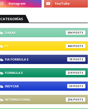
CATEGORÍAS
DAKAR
304
F1
444
FIA FORMULA E
78
FORMULA E
219
INDYCAR
39
INTERNACIONAL
236