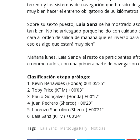
terreno y los sistemas de navegación que ha sido de
muy bien hacer el entreno obligatorio de 30 kilómetros 
Sobre su sexto puesto,
Laia Sanz
se ha mostrado aso
tan bien. No he arriesgado porque he ido con cuidado 
cara al orden de salida de mañana que es inverso para 
eso es algo que estará muy bien”.
Mañana lunes, Laia Sanz y el resto de participantes af
cronometrados, con una primera parte de navegación 
Clasificación etapa prólogo:
1. Kevin Benavides (Honda) 00h 05’25”
2. Toby Price (KTM) +00’03”
3. Paulo Gonçalves (Honda) +00’17”
4. Juan Pedrero (Sherco) +00’20”
5. Lorenzo Santolino (Sherco) +00’21”
6. Laia Sanz (KTM) +00’24”
Tags:
Laia Sanz
Merzouga Rally
Noticias