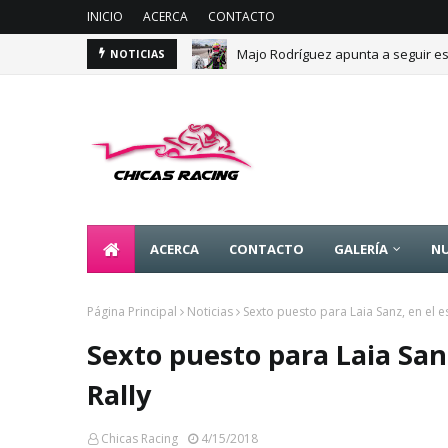
INICIO
ACERCA
CONTACTO
Majo Rodríguez apunta a seguir es
NOTICIAS
ACERCA
CONTACTO
GALERÍA
NU
Página Principal
Noticias
Sexto puesto para Laia Sanz, en el 
Sexto puesto para Laia San
Rally
Chicas Racing
4/15/2018