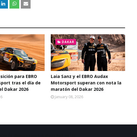
DAKAR
nsición para EBRO
Laia Sanz y el EBRO Audax
ort tras el día de
Motorsport superan con nota la
el Dakar 2026
maratón del Dakar 2026
26
January 08, 2026
acio de noticias sobre la presencia de las