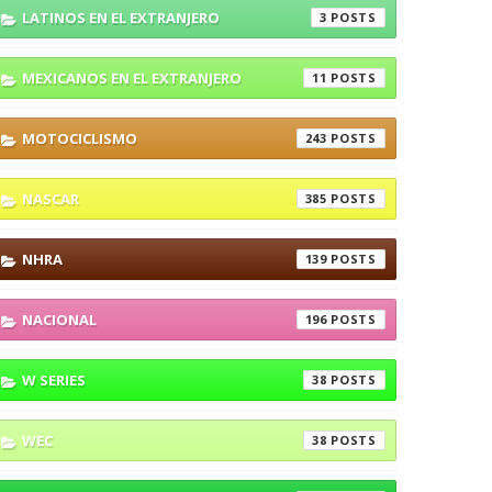
LATINOS EN EL EXTRANJERO
3
MEXICANOS EN EL EXTRANJERO
11
MOTOCICLISMO
243
NASCAR
385
NHRA
139
NACIONAL
196
W SERIES
38
WEC
38