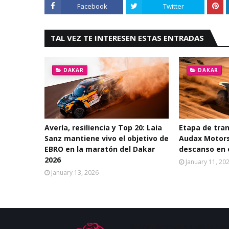
Facebook
Twitter
TAL VEZ TE INTERESEN ESTAS ENTRADAS
DAKAR
DAKAR
Avería, resiliencia y Top 20: Laia
Etapa de tra
Sanz mantiene vivo el objetivo de
Audax Motorsp
EBRO en la maratón del Dakar
descanso en 
2026
January 11, 20
January 13, 2026
Apoyar, conectar e inspirar. Esp