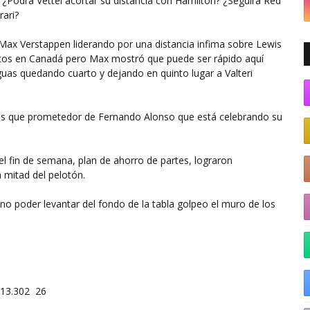
e? ¿Podrá Vettel acortar su distancia con Hamilton? ¿Seguirá Red
rari?
Max Verstappen liderando por una distancia infima sobre Lewis
atos en Canadá pero Max mostró que puede ser rápido aquí
aguas quedando cuarto y dejando en quinto lugar a Valteri
ás que prometedor de Fernando Alonso que está celebrando su
l fin de semana, plan de ahorro de partes, lograron
a mitad del pelotón.
 no poder levantar del fondo de la tabla golpeo el muro de los
:13.302
26