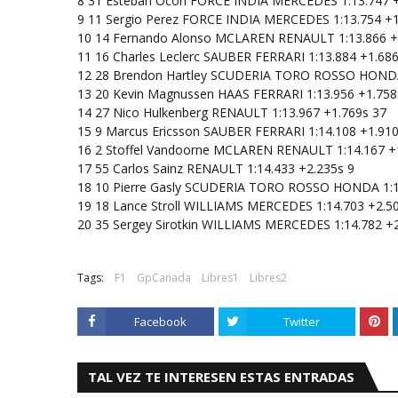
8
31
Esteban Ocon
FORCE INDIA MERCEDES
1:13.747
9
11
Sergio Perez
FORCE INDIA MERCEDES
1:13.754
+1
10
14
Fernando Alonso
MCLAREN RENAULT
1:13.866
+
11
16
Charles Leclerc
SAUBER FERRARI
1:13.884
+1.68
12
28
Brendon Hartley
SCUDERIA TORO ROSSO HOND
13
20
Kevin Magnussen
HAAS FERRARI
1:13.956
+1.758
14
27
Nico Hulkenberg
RENAULT
1:13.967
+1.769s
37
15
9
Marcus Ericsson
SAUBER FERRARI
1:14.108
+1.91
16
2
Stoffel Vandoorne
MCLAREN RENAULT
1:14.167
+
17
55
Carlos Sainz
RENAULT
1:14.433
+2.235s
9
18
10
Pierre Gasly
SCUDERIA TORO ROSSO HONDA
1:
19
18
Lance Stroll
WILLIAMS MERCEDES
1:14.703
+2.5
20
35
Sergey Sirotkin
WILLIAMS MERCEDES
1:14.782
+
Tags:
F1
GpCanada
Libres1
Libres2
Facebook
Twitter
TAL VEZ TE INTERESEN ESTAS ENTRADAS