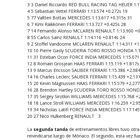
3
3
Daniel Ricciardo
RED BULL RACING TAG HEUER
1:
4
5
Sebastian Vettel
FERRARI
1:13.574
+0.272s
19
5
77
Valtteri Bottas
MERCEDES
1:13.617
+0.315s
31
6
7
Kimi Räikkönen
FERRARI
1:13.727
+0.425s
28
7
14
Fernando Alonso
MCLAREN RENAULT
1:13.900
+0
8
55
Carlos Sainz
RENAULT
1:14.116
+0.814s
24
9
2
Stoffel Vandoorne
MCLAREN RENAULT
1:14.311
+1
10
10
Pierre Gasly
SCUDERIA TORO ROSSO HONDA
1:
11
31
Esteban Ocon
FORCE INDIA MERCEDES
1:15.071
12
8
Romain Grosjean
HAAS FERRARI
1:15.119
+1.817s
13
9
Marcus Ericsson
SAUBER FERRARI
1:15.386
+2.08
14
16
Charles Leclerc
SAUBER FERRARI
1:15.439
+2.13
15
20
Kevin Magnussen
HAAS FERRARI
1:15.579
+2.277
16
28
Brendon Hartley
SCUDERIA TORO ROSSO HOND
17
35
Sergey Sirotkin
WILLIAMS MERCEDES
1:15.768
+
18
18
Lance Stroll
WILLIAMS MERCEDES
1:16.259
+2.9
19
34
Nicholas Latifi
FORCE INDIA MERCEDES
1:17.145
20
27
Nico Hulkenberg
RENAULT
3
La
segunda tanda
de entrenamientos libres tuvo otra 
reivindicarse luego de Mónaco. El segundo, esta vez fue