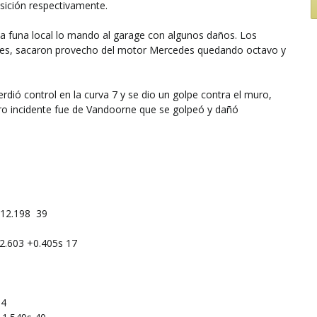
posición respectivamente.
a funa local lo mando al garage con algunos daños. Los
ches, sacaron provecho del motor Mercedes quedando octavo y
erdió control en la curva 7 y se dio un golpe contra el muro,
tro incidente fue de Vandoorne que se golpeó y dañó
:12.198
39
12.603
+0.405s
17
34