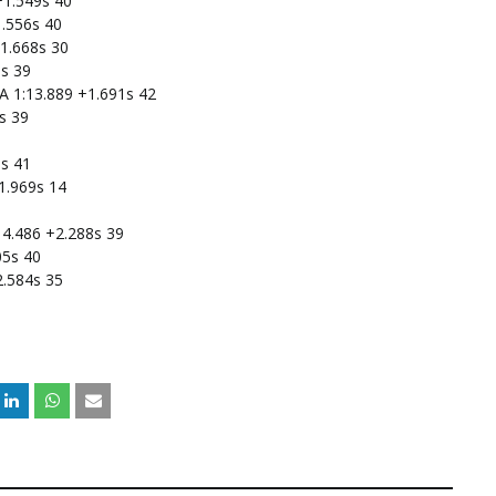
+1.549s
40
.556s
40
1.668s
30
6s
39
A
1:13.889
+1.691s
42
s
39
0s
41
1.969s
14
14.486
+2.288s
39
05s
40
2.584s
35