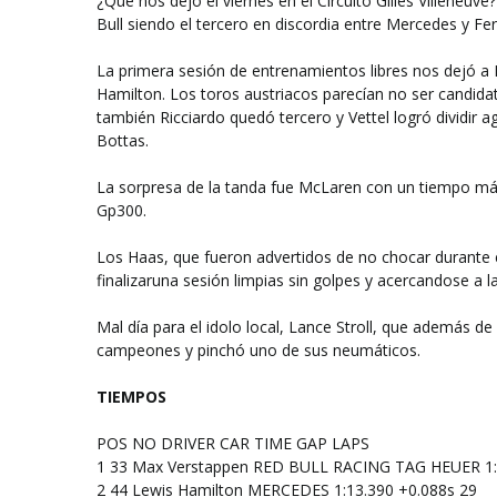
¿Qué nos dejó el viernes en el Circuito Gilles Villeneuv
Bull siendo el tercero en discordia entre Mercedes y Fer
La primera sesión de entrenamientos libres nos dejó a 
Hamilton. Los toros austriacos parecían no ser candid
también Ricciardo quedó tercero y Vettel logró dividir 
Bottas.
La sorpresa de la tanda fue McLaren con un tiempo m
Gp300.
Los Haas, que fueron advertidos de no chocar durante e
finalizaruna sesión limpias sin golpes y acercandose a l
Mal día para el idolo local, Lance Stroll, que además de
campeones y pinchó uno de sus neumáticos.
TIEMPOS
POS
NO
DRIVER
CAR
TIME
GAP
LAPS
1
33
Max Verstappen
RED BULL RACING TAG HEUER
1
2
44
Lewis Hamilton
MERCEDES
1:13.390
+0.088s
29