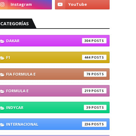
CATEGORÍAS
DAKAR
304
F1
444
FIA FORMULA E
78
FORMULA E
219
INDYCAR
39
INTERNACIONAL
236