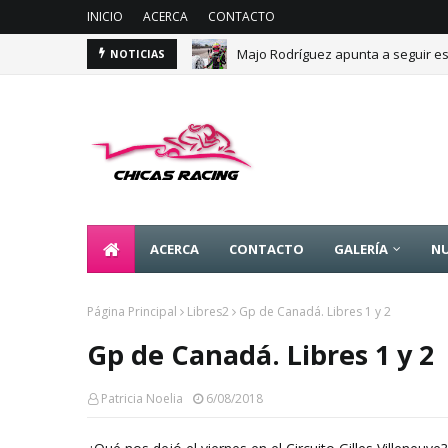
INICIO
ACERCA
CONTACTO
Majo Rodríguez apunta a seguir es
NOTICIAS
ACERCA
CONTACTO
GALERÍA
NU
Página Principal
Libres2
Gp de Canadá. Libres 1 y 2
Gp de Canadá. Libres 1 y 2
Patricia Noelia
6/08/2018