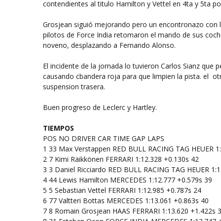
contendientes al titulo Hamilton y Vettel en 4ta y 5ta 
Grosjean siguió mejorando pero un encontronazo con l
pilotos de Force India retomaron el mando de sus co
noveno, desplazando a Fernando Alonso.
El incidente de la jornada lo tuvieron Carlos Sianz que p
causando cbandera roja para que limpien la pista. el o
suspension trasera.
Buen progreso de Leclerc y Hartley.
TIEMPOS
POS
NO
DRIVER
CAR
TIME
GAP
LAPS
1
33
Max Verstappen
RED BULL RACING TAG HEUER
1
2
7
Kimi Räikkönen
FERRARI
1:12.328
+0.130s
42
3
3
Daniel Ricciardo
RED BULL RACING TAG HEUER
1:
4
44
Lewis Hamilton
MERCEDES
1:12.777
+0.579s
39
5
5
Sebastian Vettel
FERRARI
1:12.985
+0.787s
24
6
77
Valtteri Bottas
MERCEDES
1:13.061
+0.863s
40
7
8
Romain Grosjean
HAAS FERRARI
1:13.620
+1.422s