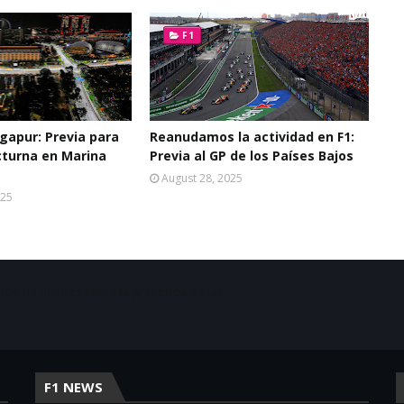
F1
ngapur: Previa para
Reanudamos la actividad en F1:
cturna en Marina
Previa al GP de los Países Bajos
August 28, 2025
025
acio de noticias sobre la presencia de las
F1 NEWS