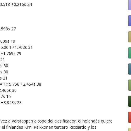
13.518
+0.216s
24
.598s
27
.009s
19
15.004
+1.702s
31
+1.769s
29
21
4s
30
7s
30
s
21
A
1:15.756
+2.454s
38
2.466s
30
57s
16
+3.843s
28
vez a Verstappen a tope del clasificador, el holandés quiere
 el finlandes Kimi Raikkonen tercero Ricciardo y los