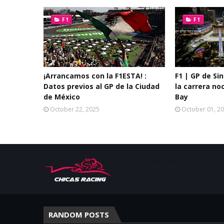
F1
F1
¡Arrancamos con la F1ESTA! :
F1 | GP de Si
Datos previos al GP de la Ciudad
la carrera no
de México
Bay
October 22, 2025
October 01, 2
Apoyar, conectar e inspirar. Esp
mujeres en deporte motor.
RANDOM POSTS