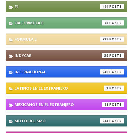
F1
444
FIA FORMULA E
78
FORMULA E
219
INDYCAR
39
INTERNACIONAL
236
LATINOS EN EL EXTRANJERO
3
MEXICANOS EN EL EXTRANJERO
11
MOTOCICLISMO
243