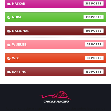
NASCAR
385
NHRA
139
NACIONAL
196
W SERIES
38
WEC
38
KARTING
130
Apoyar, conectar e inspirar. Espacio de noticias sobre la presencia