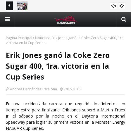
tle y
Majo Rodríguez apunta a seguir escalando posiciones en
Val
Challenge Series durante la visita a Querétaro
man
Méx
Página Principal
Noticias
Erik Jones ganó la Coke Zero Sugar 400, 1ra.
victoria en la Cup Series
Erik Jones ganó la Coke Zero
Sugar 400, 1ra. victoria en la
Cup Series
Andrea Hernández Escalona
7/07/2018
En una accidentada carrera que requirió dos intentos en
tiempo extra para finalizarla, Erik Jones superó a Martin Truex
Jr. el sábado por la noche en el Daytona International
Speedway para lograr su primera victoria en la Monster Energy
NASCAR Cup Series.