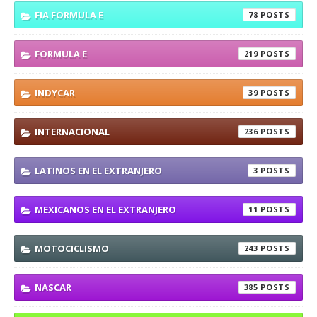
FIA FORMULA E
78
FORMULA E
219
INDYCAR
39
INTERNACIONAL
236
LATINOS EN EL EXTRANJERO
3
MEXICANOS EN EL EXTRANJERO
11
MOTOCICLISMO
243
NASCAR
385