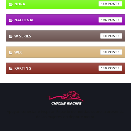
NHRA
139
NACIONAL
196
W SERIES
38
WEC
38
KARTING
130
Apoyar, conectar e inspirar. Espacio de noticias sobre la presencia
de las mujeres en deporte motor.