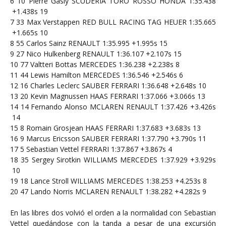
6
10
Pierre Gasly
SCUDERIA TORO ROSSO HONDA
1:35.438
+1.438s
19
7
33
Max Verstappen
RED BULL RACING TAG HEUER
1:35.665
+1.665s
10
8
55
Carlos Sainz
RENAULT
1:35.995
+1.995s
15
9
27
Nico Hulkenberg
RENAULT
1:36.107
+2.107s
15
10
77
Valtteri Bottas
MERCEDES
1:36.238
+2.238s
8
11
44
Lewis Hamilton
MERCEDES
1:36.546
+2.546s
6
12
16
Charles Leclerc
SAUBER FERRARI
1:36.648
+2.648s
10
13
20
Kevin Magnussen
HAAS FERRARI
1:37.066
+3.066s
13
14
14
Fernando Alonso
MCLAREN RENAULT
1:37.426
+3.426s
14
15
8
Romain Grosjean
HAAS FERRARI
1:37.683
+3.683s
13
16
9
Marcus Ericsson
SAUBER FERRARI
1:37.790
+3.790s
11
17
5
Sebastian Vettel
FERRARI
1:37.867
+3.867s
4
18
35
Sergey Sirotkin
WILLIAMS MERCEDES
1:37.929
+3.929s
10
19
18
Lance Stroll
WILLIAMS MERCEDES
1:38.253
+4.253s
8
20
47
Lando Norris
MCLAREN RENAULT
1:38.282
+4.282s
9
En las libres dos volvió el orden a la normalidad con Sebastian
Vettel quedándose con la tanda a pesar de una excursión