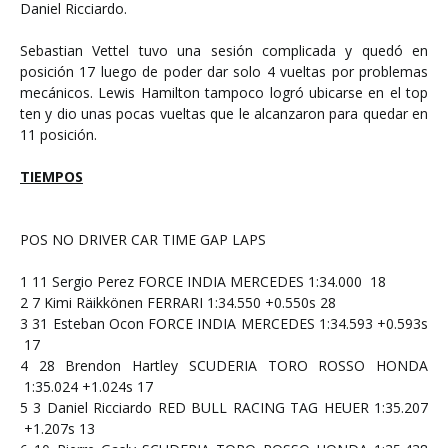
Daniel Ricciardo.
Sebastian Vettel tuvo una sesión complicada y quedó en
posición 17 luego de poder dar solo 4 vueltas por problemas
mecánicos. Lewis Hamilton tampoco logró ubicarse en el top
ten y dio unas pocas vueltas que le alcanzaron para quedar en
11 posición.
TIEMPOS
POS
NO
DRIVER
CAR
TIME
GAP
LAPS
1
11
Sergio Perez
FORCE INDIA MERCEDES
1:34.000
18
2
7
Kimi Räikkönen
FERRARI
1:34.550
+0.550s
28
3
31
Esteban Ocon
FORCE INDIA MERCEDES
1:34.593
+0.593s
17
4
28
Brendon Hartley
SCUDERIA TORO ROSSO HONDA
1:35.024
+1.024s
17
5
3
Daniel Ricciardo
RED BULL RACING TAG HEUER
1:35.207
+1.207s
13