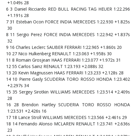
+1.049s
28
6
3
Daniel Ricciardo
RED BULL RACING TAG HEUER
1:22.296
+1.191s
28
7
31
Esteban Ocon
FORCE INDIA MERCEDES
1:22.930
+1.825s
30
8
11
Sergio Perez
FORCE INDIA MERCEDES
1:22.942
+1.837s
32
9
16
Charles Leclerc
SAUBER FERRARI
1:22.965
+1.860s
20
10
27
Nico Hulkenberg
RENAULT
1:23.063
+1.958s
30
11
8
Romain Grosjean
HAAS FERRARI
1:23.077
+1.972s
31
12
55
Carlos Sainz
RENAULT
1:23.193
+2.088s
32
13
20
Kevin Magnussen
HAAS FERRARI
1:23.233
+2.128s
28
14
10
Pierre Gasly
SCUDERIA TORO ROSSO HONDA
1:23.402
+2.297s
34
15
35
Sergey Sirotkin
WILLIAMS MERCEDES
1:23.514
+2.409s
28
16
28
Brendon Hartley
SCUDERIA TORO ROSSO HONDA
1:23.531
+2.426s
16
17
18
Lance Stroll
WILLIAMS MERCEDES
1:23.566
+2.461s
29
18
14
Fernando Alonso
MCLAREN RENAULT
1:23.741
+2.636s
23