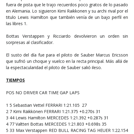
fuera de pista que le trajo recuerdos poco gratos de lo pasado
en Alemania. Lo siguieron Kimi Raikkonen y su archi rival por el
titulo Lewis Hamilton que también venía de un bajo perfil en
las libres 1.
Bottas Verstappen y Ricciardo devolvieron un orden sin
sorpresas al clasificador.
El susto del día fue para el piloto de Sauber Marcus Ericsson
que sufrió un choque y vuelco en la recta principal. Más allá de
la espectacularidad el piloto de Sauber salió ileso.
TIEMPOS
POS
NO
DRIVER
CAR
TIME
GAP
LAPS
1
5
Sebastian Vettel
FERRARI
1:21.105
27
2
7
Kimi Räikkönen
FERRARI
1:21.375
+0.270s
31
3
44
Lewis Hamilton
MERCEDES
1:21.392
+0.287s
31
4
77
Valtteri Bottas
MERCEDES
1:21.803
+0.698s
35
5
33
Max Verstappen
RED BULL RACING TAG HEUER
1:22.154