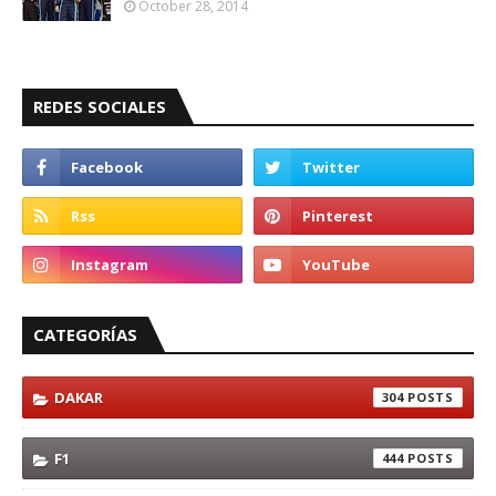
October 28, 2014
REDES SOCIALES
CATEGORÍAS
DAKAR
304
F1
444