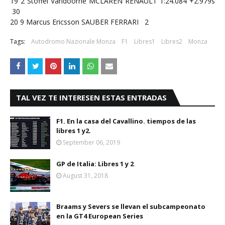
19
2
Stoffel Vandoorne
MCLAREN RENAULT
1:24.084
+2.979s
30
20
9
Marcus Ericsson
SAUBER FERRARI
2
Tags:
Autodromo Nazionale Monza
F1
Libres1
Libres2
Monza
TAL VEZ TE INTERESEN ESTAS ENTRADAS
F1. En la casa del Cavallino. tiempos de las
libres 1 y2.
September 06, 2019
GP de Italia: Libres 1 y 2
August 31, 2018
Braams y Severs se llevan el subcampeonato
en la GT4 European Series