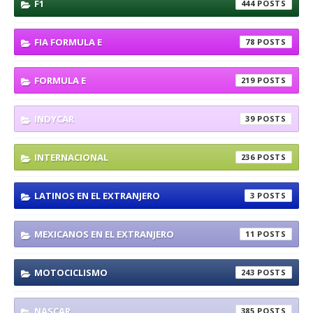
F1
444
FIA FORMULA E
78
FORMULA E
219
INDYCAR
39
INTERNACIONAL
236
LATINOS EN EL EXTRANJERO
3
MEXICANOS EN EL EXTRANJERO
11
MOTOCICLISMO
243
NASCAR
385