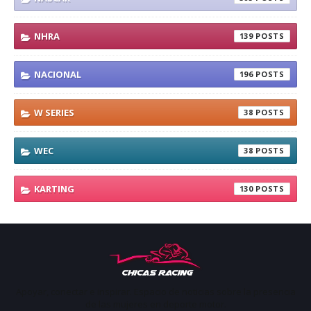
NHRA
139
NACIONAL
196
W SERIES
38
WEC
38
KARTING
130
Apoyar, conectar e inspirar. Espacio de noticias sobre la presencia
de las mujeres en deporte motor.