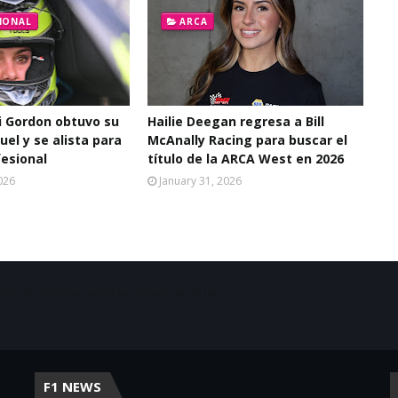
IONAL
ARCA
 Gordon obtuvo su
Hailie Deegan regresa a Bill
uel y se alista para
McAnally Racing para buscar el
fesional
título de la ARCA West en 2026
026
January 31, 2026
acio de noticias sobre la presencia de las
F1 NEWS