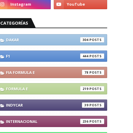
CATEGORÍAS
DAKAR
304
F1
444
FIA FORMULA E
78
FORMULA E
219
INDYCAR
39
INTERNACIONAL
236