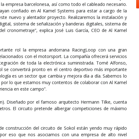
r la empresa barcelonesa, así como todo el cableado necesario.
yan confiado en Al Kamel Systems para estar a cargo de la
 este nuevo y alentador proyecto. Realizaremos la instalación y
gital, sistema de señalización y banderas digitales, sistema de
 del cronometraje”, explica José Luis García, CEO de Al Kamel
portante rol la empresa andorrana RacingLoop con una gran
 relacionados con el motorsport. La compañía ofrecerá servicios
ntegración de toda la electrónica suministrada. Tomé Alfonso,
kol se convertirá pronto en el centro deportivo más importante
nología es un sector que cambia y mejora día a día. Sabemos lo
to, por lo que estamos muy contentos de colaborar con Al Kamel
riencia en este campo”.
án). Diseñado por el famoso arquitecto Hermann Tilke, cuenta
tros. El circuito pretende albergar competiciones de máximo
 de construcción del circuito de Sokol están yendo muy rápido
Es por eso que nos asociamos con una empresa de alto nivel