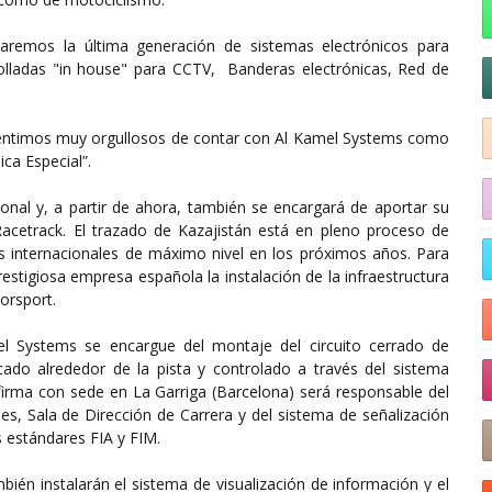
laremos la última generación de sistemas electrónicos para
olladas "in house" para CCTV, Banderas electrónicas, Red de
 sentimos muy orgullosos de contar con Al Kamel Systems como
ca Especial”.
onal y, a partir de ahora, también se encargará de aportar su
 Racetrack. El trazado de Kazajistán está en pleno proceso de
es internacionales de máximo nivel en los próximos años. Para
estigiosa empresa española la instalación de la infraestructura
torsport.
l Systems se encargue del montaje del circuito cerrado de
locado alrededor de la pista y controlado a través del sistema
 firma con sede en La Garriga (Barcelona) será responsable del
es, Sala de Dirección de Carrera y del sistema de señalización
 estándares FIA y FIM.
ién instalarán el sistema de visualización de información y el