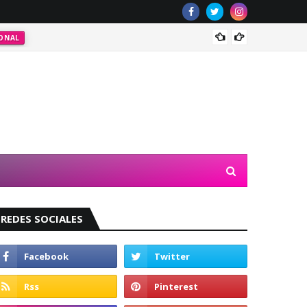
Majo R
ONAL
REDES SOCIALES