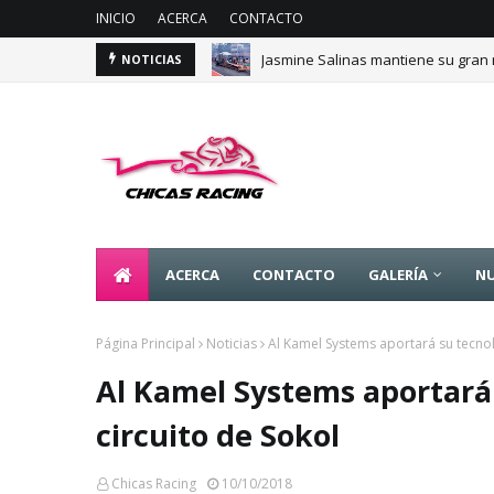
INICIO
ACERCA
CONTACTO
Jasmine Salinas mantiene su gran 
NOTICIAS
ACERCA
CONTACTO
GALERÍA
NU
Página Principal
Noticias
Al Kamel Systems aportará su tecnol
Al Kamel Systems aportará 
circuito de Sokol
Chicas Racing
10/10/2018