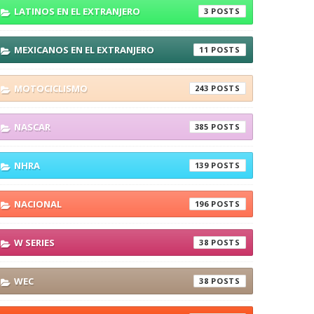
LATINOS EN EL EXTRANJERO
3
MEXICANOS EN EL EXTRANJERO
11
MOTOCICLISMO
243
NASCAR
385
NHRA
139
NACIONAL
196
W SERIES
38
WEC
38