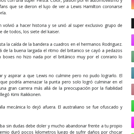
os con una super Fiesta. Color, pasión por el automovilismo y
fans que se dieron el lujo de ver a Lewis Hamilton coronarse
ría.
 volvió a hacer historia y se unió al super exclusivo grupo de
de todos, los siete del kaiser.
hasta la caída de la bandera a cuadros en el hermanos Rodriguez.
lá de la buena largada el ritmo del britanico se cayó a pedazos
 en boxes no hizo nada por el británico muy por el conrario lo
ar y aspirar a que Lewis no culmine pero no pudo lograrlo. El
ue podría amenazar la punta pero solo logró culminar en el
 gran carrera más allá de la preocupación por la fiabilidad
 llegó Kimi Raikkonen.
lla mecánica lo dejó afuera. El australiano se fue ofuscado y
eba sin dudas debe doler y mucho abandonar frente a tu propio
remio duró pocos kilometros luego de sufrir daños por chocar