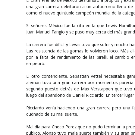
El Gran Premio de México deslumbró a propios y extrañ
una gran carrera deleitaron a un autodromo lleno de 
como el nuevo quintuple campeón mundial de la catego
Si señores México fue la cita en la que Lewis Hamilton
Juan Manuel Fangio y se puso muy cerca del más grande 
La carrera fue dificil y Lewis tuvo que sufrir y mucho 
Las resistencia de las gomas lo volvieron loco. Más al
por la falta de rendimiento de las pirelli, el cambio
empeoró.
El otro contendiente, Sebastian Vettel necesitaba gan
alemán tuvo una gran carrera por momentos parecía q
segundo puesto detrás de Max Verstappen que tuvo una
luego del abandono de Daniel Ricciardo. En tercer lugar
Ricciardo venía haciendo una gran carrera pero una fa
dudnado de su mal suerte.
Mal día para Checo Perez que no pudo terminar la pru
público. Alonso tuvo mala suerte también y su gran p