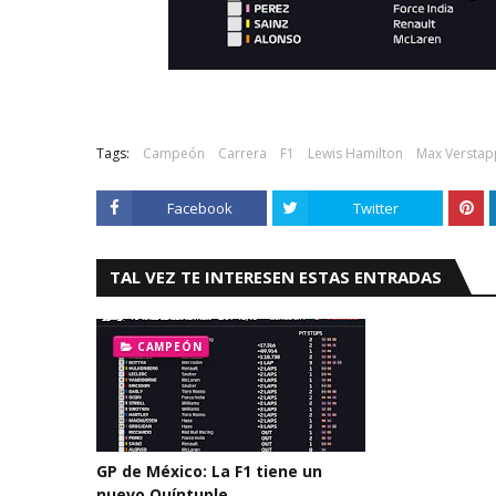
Tags:
Campeón
Carrera
F1
Lewis Hamilton
Max Versta
Facebook
Twitter
TAL VEZ TE INTERESEN ESTAS ENTRADAS
CAMPEÓN
GP de México: La F1 tiene un
nuevo Quíntuple