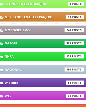
LATINOS EN EL EXTRANJERO
3
MEXICANOS EN EL EXTRANJERO
11
MOTOCICLISMO
243
NASCAR
385
NHRA
139
NACIONAL
196
W SERIES
38
WEC
38