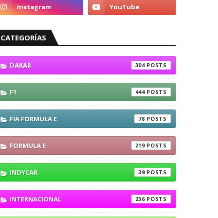
CATEGORÍAS
DAKAR
304
F1
444
FIA FORMULA E
78
FORMULA E
219
INDYCAR
39
INTERNACIONAL
236