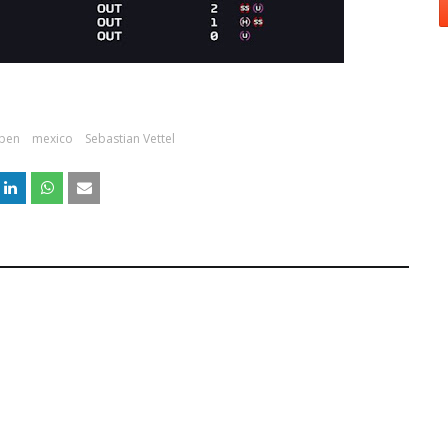
ppen
mexico
Sebastian Vettel