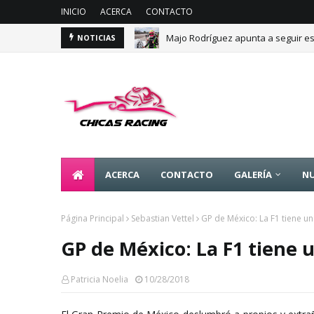
INICIO
ACERCA
CONTACTO
Majo Rodríguez apunta a seguir es
NOTICIAS
ACERCA
CONTACTO
GALERÍA
NU
Página Principal
Sebastian Vettel
GP de México: La F1 tiene u
GP de México: La F1 tiene
Patricia Noelia
10/28/2018