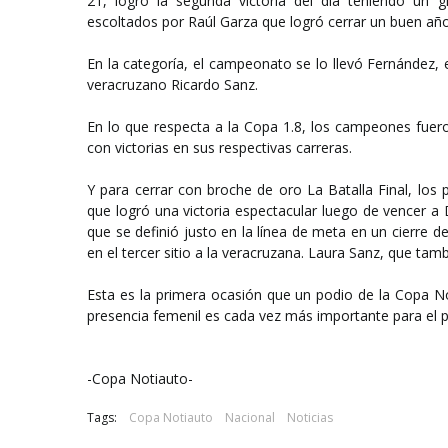
21, logró la segunda victoria del día teniendo un
escoltados por Raúl Garza que logró cerrar un buen año
En la categoría, el campeonato se lo llevó Fernández, 
veracruzano Ricardo Sanz.
En lo que respecta a la Copa 1.8, los campeones fuer
con victorias en sus respectivas carreras.
Y para cerrar con broche de oro La Batalla Final, los
que logró una victoria espectacular luego de vencer a
que se definió justo en la línea de meta en un cierre d
en el tercer sitio a la veracruzana. Laura Sanz, que tam
Esta es la primera ocasión que un podio de la Copa N
presencia femenil es cada vez más importante para el 
-Copa Notiauto-
Tags:
Copa Notiauto
Nacional
Noticias