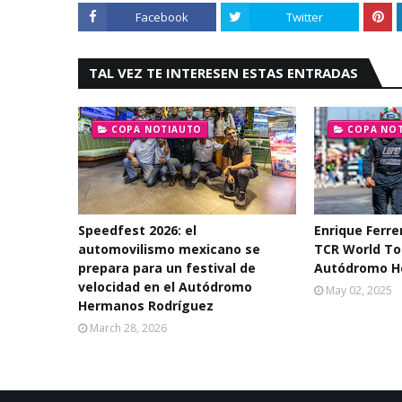
Facebook
Twitter
TAL VEZ TE INTERESEN ESTAS ENTRADAS
COPA NOTIAUTO
COPA NO
Speedfest 2026: el
Enrique Ferrer
automovilismo mexicano se
TCR World Tou
prepara para un festival de
Autódromo H
velocidad en el Autódromo
May 02, 2025
Hermanos Rodríguez
March 28, 2026