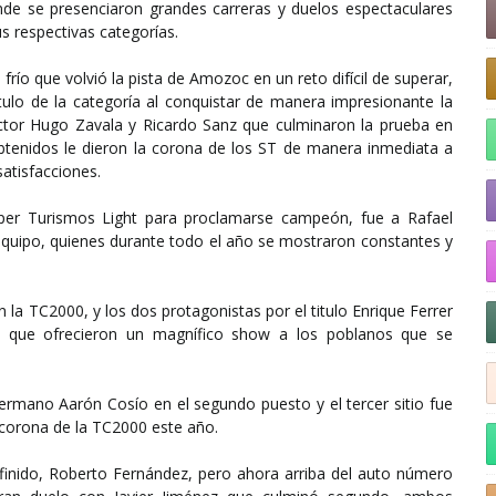
e se presenciaron grandes carreras y duelos espectaculares
s respectivas categorías.
frío que volvió la pista de Amozoc en un reto difícil de superar,
ítulo de la categoría al conquistar de manera impresionante la
Víctor Hugo Zavala y Ricardo Sanz que culminaron la prueba en
btenidos le dieron la corona de los ST de manera inmediata a
atisfacciones.
úper Turismos Light para proclamarse campeón, fue a Rafael
equipo, quienes durante todo el año se mostraron constantes y
la TC2000, y los dos protagonistas por el titulo Enrique Ferrer
s que ofrecieron un magnífico show a los poblanos que se
ermano Aarón Cosío en el segundo puesto y el tercer sitio fue
a corona de la TC2000 este año.
definido, Roberto Fernández, pero ahora arriba del auto número