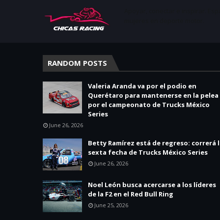
Apoyar, conectar e inspirar. Esp
mujeres en deporte motor.
RANDOM POSTS
Valeria Aranda va por el podio en
Querétaro para mantenerse en la pelea
por el campeonato de Trucks México
Series
June 26, 2026
Betty Ramírez está de regreso: correrá 
sexta fecha de Trucks México Series
June 26, 2026
Noel León busca acercarse a los líderes
de la F2 en el Red Bull Ring
June 25, 2026