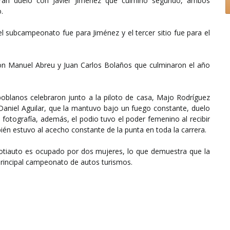
 gran duelo con Javier Jiménez que culminó segundo, ambos
.
el subcampeonato fue para Jiménez y el tercer sitio fue para el
on Manuel Abreu y Juan Carlos Bolaños que culminaron el año
 poblanos celebraron junto a la piloto de casa, Majo Rodríguez
 Daniel Aguilar, que la mantuvo bajo un fuego constante, duelo
e fotografía, además, el podio tuvo el poder femenino al recibir
bién estuvo al acecho constante de la punta en toda la carrera.
otiauto es ocupado por dos mujeres, lo que demuestra que la
principal campeonato de autos turismos.