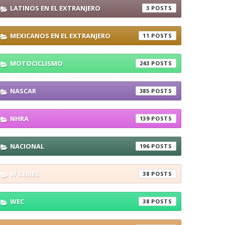
LATINOS EN EL EXTRANJERO
3
MEXICANOS EN EL EXTRANJERO
11
MOTOCICLISMO
243
NASCAR
385
NHRA
139
NACIONAL
196
W SERIES
38
WEC
38