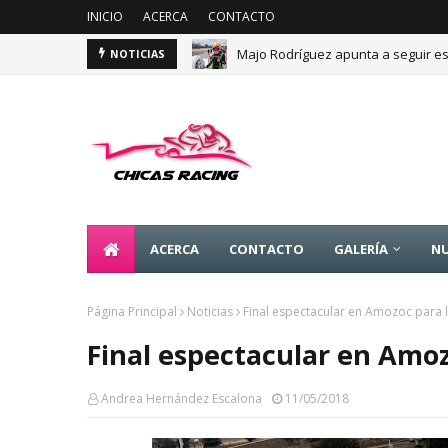
INICIO
ACERCA
CONTACTO
Majo Rodríguez apunta a seguir es
NOTICIAS
ACERCA
CONTACTO
GALERÍA
NU
Página Principal
Noticias
Final espectacular en Amozoc para 
Final espectacular en Amoz
Andrea Hernández Escalona
11/05/2018