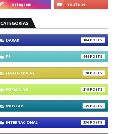
CATEGORÍAS
DAKAR
304
F1
444
FIA FORMULA E
78
FORMULA E
219
INDYCAR
39
INTERNACIONAL
236