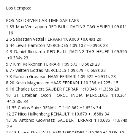
Los tiempos:
POS
NO
DRIVER
CAR
TIME
GAP
LAPS
1
33
Max Verstappen
RED BULL RACING TAG HEUER
1:09.011
16
2
5
Sebastian Vettel
FERRARI
1:09.060
+0.049s
20
3
44
Lewis Hamilton
MERCEDES
1:09.107
+0.096s
28
4
3
Daniel Ricciardo
RED BULL RACING TAG HEUER
1:09.395
+0.384s
23
5
7
Kimi Räikkönen
FERRARI
1:09.573
+0.562s
28
6
77
Valtteri Bottas
MERCEDES
1:09.679
+0.668s
23
7
8
Romain Grosjean
HAAS FERRARI
1:09.922
+0.911s
28
8
20
Kevin Magnussen
HAAS FERRARI
1:10.236
+1.225s
15
9
16
Charles Leclerc
SAUBER FERRARI
1:10.346
+1.335s
28
10
31
Esteban Ocon
FORCE INDIA MERCEDES
1:10.361
+1.350s
34
11
55
Carlos Sainz
RENAULT
1:10.662
+1.651s
34
12
27
Nico Hulkenberg
RENAULT
1:10.679
+1.668s
34
13
36
Antonio Giovinazzi
SAUBER FERRARI
1:10.685
+1.674s
29
14
18
Lance Stroll
WILLIAMS MERCEDES
1:10.799
+1.788s
30