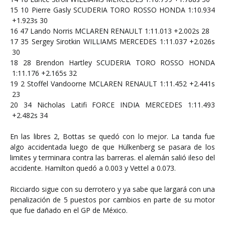
15
10
Pierre Gasly
SCUDERIA TORO ROSSO HONDA
1:10.934
+1.923s
30
16
47
Lando Norris
MCLAREN RENAULT
1:11.013
+2.002s
28
17
35
Sergey Sirotkin
WILLIAMS MERCEDES
1:11.037
+2.026s
30
18
28
Brendon Hartley
SCUDERIA TORO ROSSO HONDA
1:11.176
+2.165s
32
19
2
Stoffel Vandoorne
MCLAREN RENAULT
1:11.452
+2.441s
23
20
34
Nicholas Latifi
FORCE INDIA MERCEDES
1:11.493
+2.482s
34
En las libres 2, Bottas se quedó con lo mejor. La tanda fue
algo accidentada luego de que Hülkenberg se pasara de los
limites y terminara contra las barreras. el alemán salió ileso del
accidente. Hamilton quedó a 0.003 y Vettel a 0.073.
Ricciardo sigue con su derrotero y ya sabe que largará con una
penalización de 5 puestos por cambios en parte de su motor
que fue dañado en el GP de México.