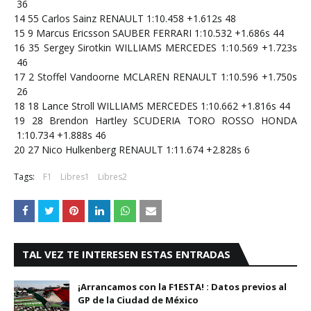
36
14
55
Carlos Sainz
RENAULT
1:10.458
+1.612s
48
15
9
Marcus Ericsson
SAUBER FERRARI
1:10.532
+1.686s
44
16
35
Sergey Sirotkin
WILLIAMS MERCEDES
1:10.569
+1.723s
46
17
2
Stoffel Vandoorne
MCLAREN RENAULT
1:10.596
+1.750s
26
18
18
Lance Stroll
WILLIAMS MERCEDES
1:10.662
+1.816s
44
19
28
Brendon Hartley
SCUDERIA TORO ROSSO HONDA
1:10.734
+1.888s
46
20
27
Nico Hulkenberg
RENAULT
1:11.674
+2.828s
6
Tags:
F1
Libres1
Libres2
TAL VEZ TE INTERESEN ESTAS ENTRADAS
¡Arrancamos con la F1ESTA! : Datos previos al
GP de la Ciudad de México