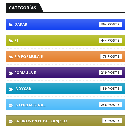
CATEGORÍAS
DAKAR
304
F1
444
FIA FORMULA E
78
FORMULA E
219
INDYCAR
39
INTERNACIONAL
236
LATINOS EN EL EXTRANJERO
3