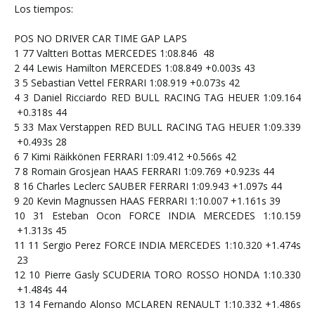
Los tiempos:
POS
NO
DRIVER
CAR
TIME
GAP
LAPS
1
77
Valtteri Bottas
MERCEDES
1:08.846
48
2
44
Lewis Hamilton
MERCEDES
1:08.849
+0.003s
43
3
5
Sebastian Vettel
FERRARI
1:08.919
+0.073s
42
4
3
Daniel Ricciardo
RED BULL RACING TAG HEUER
1:09.164
+0.318s
44
5
33
Max Verstappen
RED BULL RACING TAG HEUER
1:09.339
+0.493s
28
6
7
Kimi Räikkönen
FERRARI
1:09.412
+0.566s
42
7
8
Romain Grosjean
HAAS FERRARI
1:09.769
+0.923s
44
8
16
Charles Leclerc
SAUBER FERRARI
1:09.943
+1.097s
44
9
20
Kevin Magnussen
HAAS FERRARI
1:10.007
+1.161s
39
10
31
Esteban Ocon
FORCE INDIA MERCEDES
1:10.159
+1.313s
45
11
11
Sergio Perez
FORCE INDIA MERCEDES
1:10.320
+1.474s
23
12
10
Pierre Gasly
SCUDERIA TORO ROSSO HONDA
1:10.330
+1.484s
44
13
14
Fernando Alonso
MCLAREN RENAULT
1:10.332
+1.486s