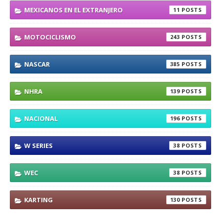
MEXICANOS EN EL EXTRANJERO
11
MOTOCICLISMO
243
NASCAR
385
NHRA
139
NACIONAL
196
W SERIES
38
WEC
38
KARTING
130