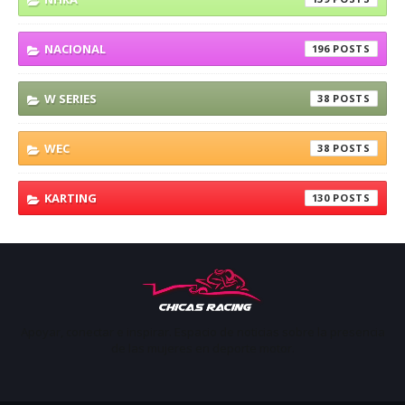
NACIONAL
196
W SERIES
38
WEC
38
KARTING
130
Apoyar, conectar e inspirar. Espacio de noticias sobre la presencia
de las mujeres en deporte motor.