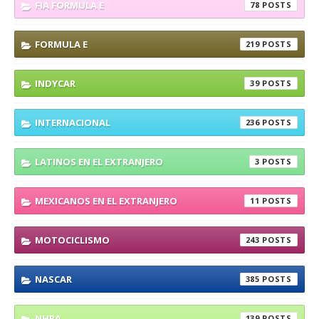
FIA FORMULA E
78
FORMULA E
219
INDYCAR
39
INTERNACIONAL
236
LATINOS EN EL EXTRANJERO
3
MEXICANOS EN EL EXTRANJERO
11
MOTOCICLISMO
243
NASCAR
385
NHRA
139