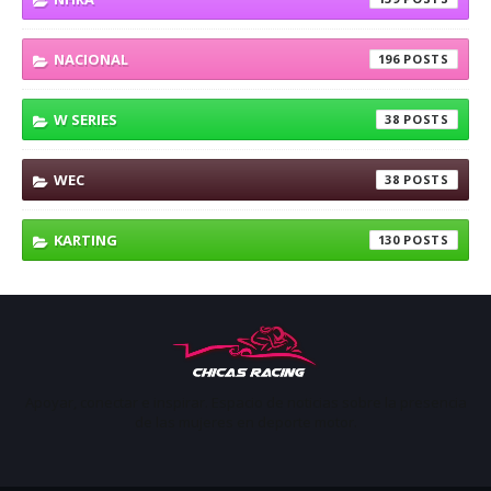
NACIONAL
196
W SERIES
38
WEC
38
KARTING
130
Apoyar, conectar e inspirar. Espacio de noticias sobre la presencia
de las mujeres en deporte motor.