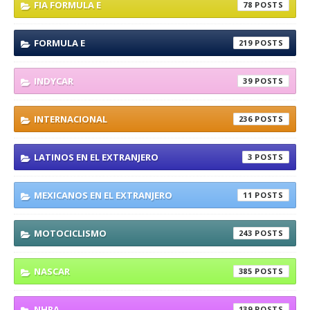
FIA FORMULA E
78
FORMULA E
219
INDYCAR
39
INTERNACIONAL
236
LATINOS EN EL EXTRANJERO
3
MEXICANOS EN EL EXTRANJERO
11
MOTOCICLISMO
243
NASCAR
385
NHRA
139