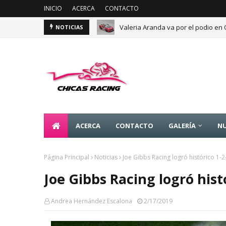
INICIO
ACERCA
CONTACTO
Valeria Aranda va por el podio en
NOTICIAS
ACERCA
CONTACTO
GALERÍA
NU
Página Principal
Noticias
Joe Gibbs Racing logró histórico 1-
Joe Gibbs Racing logró hist
Andrea Hernández Escalona
2/17/2019