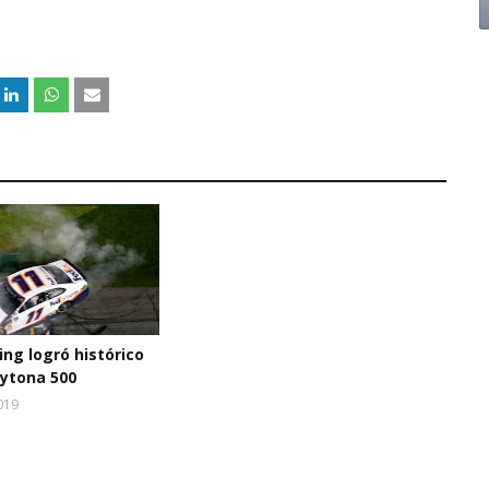
ing logró histórico
aytona 500
019