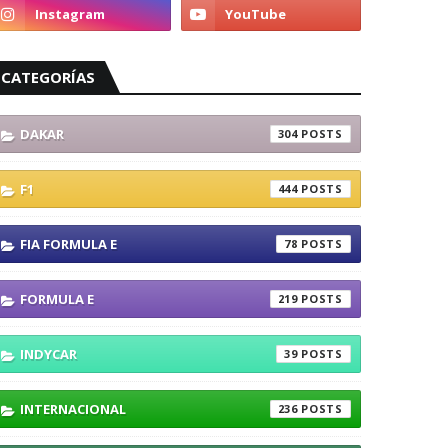
CATEGORÍAS
DAKAR
304
F1
444
FIA FORMULA E
78
FORMULA E
219
INDYCAR
39
INTERNACIONAL
236