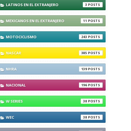
LATINOS EN EL EXTRANJERO
3
MEXICANOS EN EL EXTRANJERO
11
MOTOCICLISMO
243
NASCAR
385
NHRA
139
NACIONAL
196
W SERIES
38
WEC
38