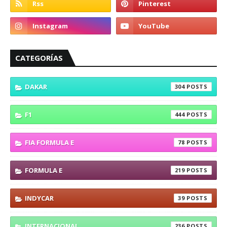
CATEGORÍAS
DAKAR
304
F1
444
FIA FORMULA E
78
FORMULA E
219
INDYCAR
39
INTERNACIONAL
236