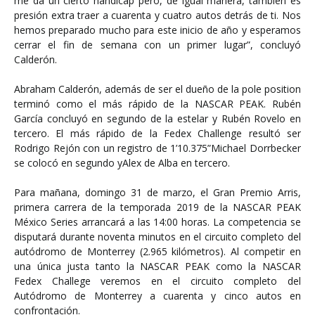
me da un cierto hándicap pero, de igual manera, también es
presión extra traer a cuarenta y cuatro autos detrás de ti. Nos
hemos preparado mucho para este inicio de año y esperamos
cerrar el fin de semana con un primer lugar”, concluyó
Calderón.
Abraham Calderón, además de ser el dueño de la pole position
terminó como el más rápido de la NASCAR PEAK. Rubén
García concluyó en segundo de la estelar y Rubén Rovelo en
tercero. El más rápido de la Fedex Challenge resultó ser
Rodrigo Rejón con un registro de 1’10.375”Michael Dorrbecker
se colocó en segundo yAlex de Alba en tercero.
Para mañana, domingo 31 de marzo, el Gran Premio Arris,
primera carrera de la temporada 2019 de la NASCAR PEAK
México Series arrancará a las 14:00 horas. La competencia se
disputará durante noventa minutos en el circuito completo del
autódromo de Monterrey (2.965 kilómetros). Al competir en
una única justa tanto la NASCAR PEAK como la NASCAR
Fedex Challege veremos en el circuito completo del
Autódromo de Monterrey a cuarenta y cinco autos en
confrontación.