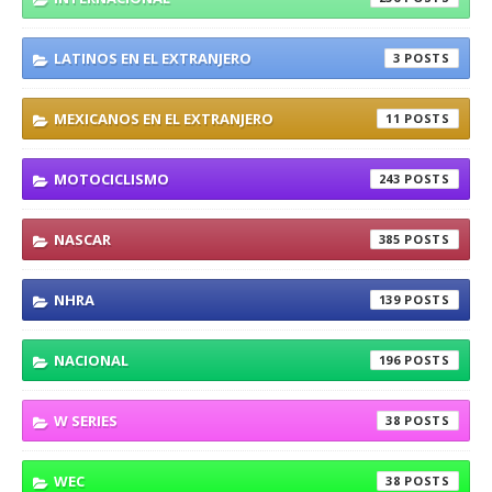
LATINOS EN EL EXTRANJERO
3
MEXICANOS EN EL EXTRANJERO
11
MOTOCICLISMO
243
NASCAR
385
NHRA
139
NACIONAL
196
W SERIES
38
WEC
38