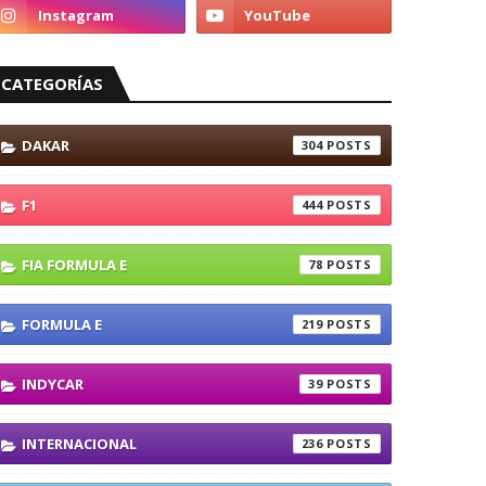
CATEGORÍAS
DAKAR
304
F1
444
FIA FORMULA E
78
FORMULA E
219
INDYCAR
39
INTERNACIONAL
236