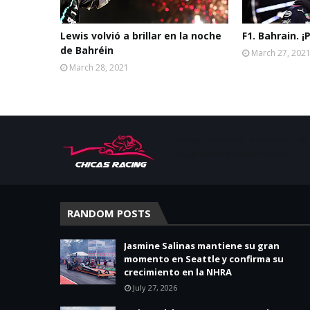
Lewis volvió a brillar en la noche
F1. Bahrain. 
de Bahréin
March 27, 202
March 28, 2021
Apoyar, conectar e inspirar. Esp
mujeres en deporte motor.
RANDOM POSTS
Jasmine Salinas mantiene su gran
momento en Seattle y confirma su
crecimiento en la NHRA
July 27, 2026