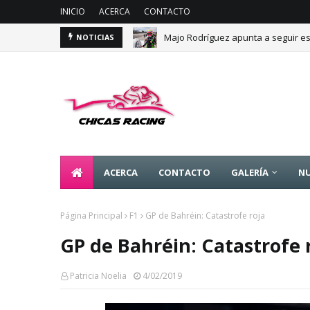
INICIO
ACERCA
CONTACTO
Majo Rodríguez apunta a seguir es
NOTICIAS
ACERCA
CONTACTO
GALERÍA
NU
Página Principal
F1
GP de Bahréin: Catastrofe roja
GP de Bahréin: Catastrofe 
Patricia Noelia
4/02/2019