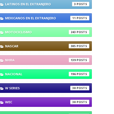
LATINOS EN EL EXTRANJERO
3
MEXICANOS EN EL EXTRANJERO
11
MOTOCICLISMO
243
NASCAR
385
NHRA
139
NACIONAL
196
W SERIES
38
WEC
38