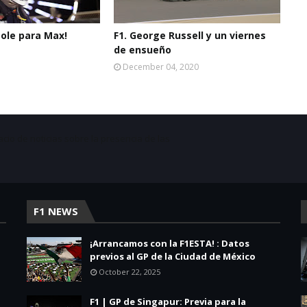
¡Pole para Max!
F1. George Russell y un viernes
de ensueño
1
December 04, 2020
acio de noticias sobre la presencia de las
F1 NEWS
¡Arrancamos con la F1ESTA! : Datos
previos al GP de la Ciudad de México
October 22, 2025
F1 | GP de Singapur: Previa para la