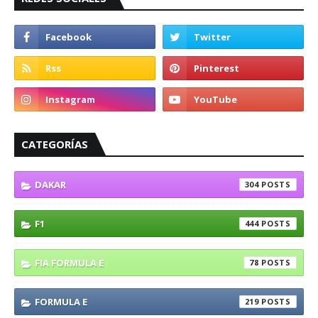
CATEGORÍAS
DAKAR
304
F1
444
FIA FORMULA E
78
FORMULA E
219