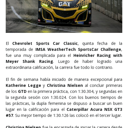
El
Chevrolet Sports Car Classic
, quinta fecha de la
temporada de
IMSA WeatherTech SportsCar Challenge
,
fue una muy complicada para el
Heinricher Racing with
Meyer Shank Racing
. Luego de haber logrado una
extraordinaria calificación, la carrera fue todo lo contrario.
El fin de semana había iniciado de manera excepcional para
Katherine Legge
y
Christina Nielsen
al concluir primeras
de los
GTD
en la primera práctica, con 1:30.304, y segundas en
la segunda sesión con 1:30.024. Con los buenos tiempos de
las prácticas, la dupla femenina se dispuso a buscar un buen
lugar en la calificación para el
Caterpillar Acura NSX GT3
#57
. Su mejor tiempo de 1:30.126 las colocó en el tercer lugar.
Christina Nielsen
fue la encargada de iniciar la carrera desde