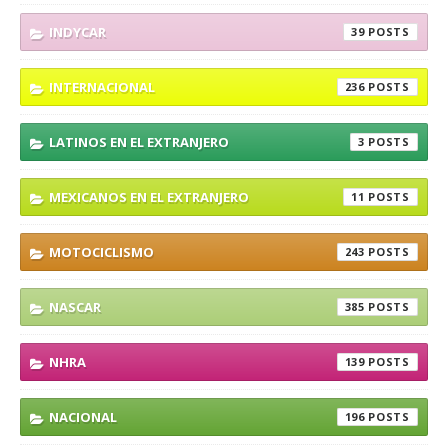
INDYCAR
39
INTERNACIONAL
236
LATINOS EN EL EXTRANJERO
3
MEXICANOS EN EL EXTRANJERO
11
MOTOCICLISMO
243
NASCAR
385
NHRA
139
NACIONAL
196