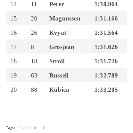
14
11
Perez
1:30.964
1
15
20
Magnussen
1:31.166
1
16
26
Kvyat
1:31.564
17
8
Grosjean
1:31.626
18
18
Stroll
1:31.726
19
63
Russell
1:32.789
20
88
Kubica
1:33.205
Tags:
Clasificacion
F1