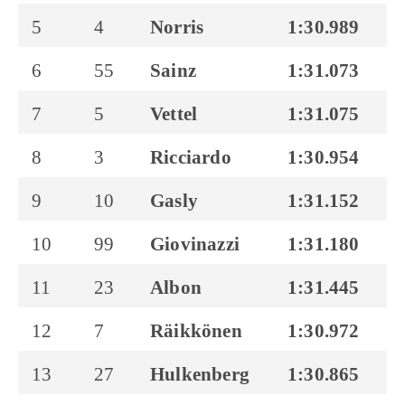
5
4
Norris
1:30.989
1
6
55
Sainz
1:31.073
1
7
5
Vettel
1:31.075
1
8
3
Ricciardo
1:30.954
1
9
10
Gasly
1:31.152
1
10
99
Giovinazzi
1:31.180
1
11
23
Albon
1:31.445
1
12
7
Räikkönen
1:30.972
1
13
27
Hulkenberg
1:30.865
1