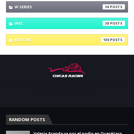
W SERIES
38
WEC
38
KARTING
130
Apoyar, conectar e inspirar. Espacio de noticias sobre la presencia
de las mujeres en deporte motor.
RANDOM POSTS
Valeria Aranda va por el podio en Querétaro