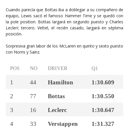
Cuando parecía que Bottas iba a doblegar a su compañero de
equipo, Lewis sacó el famoso Hammer Time y se quedó con
la pole position. Bottas largará en segundo puesto y Charles
Leclerc tercero. Vettel, el recién casado, largará en séptima
posición.
Sorpresiva gran labor de los McLaren en quinto y sexto puesto
con Norris y Sainz.
POS
NO
DRIVER
Q1
1
44
Hamilton
1:30.609
1
2
77
Bottas
1:30.550
1
3
16
Leclerc
1:30.647
1
4
33
Verstappen
1:31.327
1