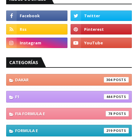
CATEGORÍAS
DAKAR
304
F1
444
FIA FORMULA E
78
FORMULA E
219