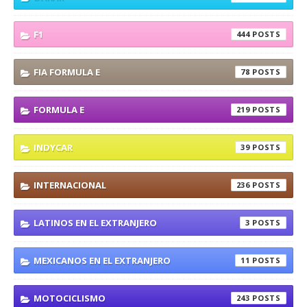
F1
444
FIA FORMULA E
78
FORMULA E
219
INDYCAR
39
INTERNACIONAL
236
LATINOS EN EL EXTRANJERO
3
MEXICANOS EN EL EXTRANJERO
11
MOTOCICLISMO
243