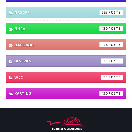
NASCAR
385
NHRA
139
NACIONAL
196
W SERIES
38
WEC
38
KARTING
130