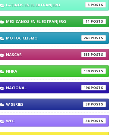
LATINOS EN EL EXTRANJERO
3
MEXICANOS EN EL EXTRANJERO
11
MOTOCICLISMO
243
NASCAR
385
NHRA
139
NACIONAL
196
W SERIES
38
WEC
38