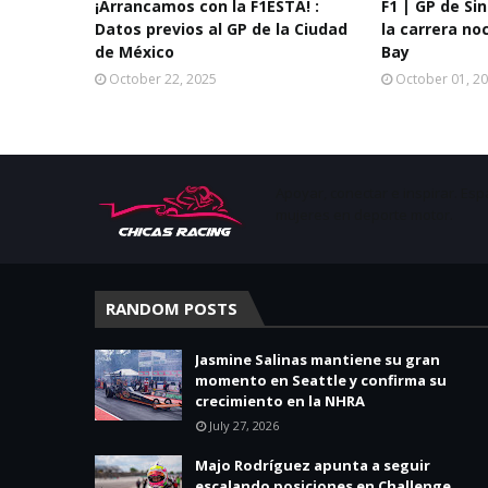
¡Arrancamos con la F1ESTA! :
F1 | GP de Si
Datos previos al GP de la Ciudad
la carrera no
de México
Bay
October 22, 2025
October 01, 2
Apoyar, conectar e inspirar. Esp
mujeres en deporte motor.
RANDOM POSTS
Jasmine Salinas mantiene su gran
momento en Seattle y confirma su
crecimiento en la NHRA
July 27, 2026
Majo Rodríguez apunta a seguir
escalando posiciones en Challenge