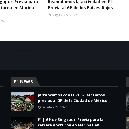
ngapur: Previa para
Reanudamos la actividad en F1:
cturna en Marina
Previa al GP de los Países Bajos
August 28, 2025
025
acio de noticias sobre la presencia de las
F1 NEWS
¡Arrancamos con la F1ESTA! : Datos
previos al GP de la Ciudad de México
October 22, 2025
F1 | GP de Singapur: Previa para la
carrera nocturna en Marina Bay