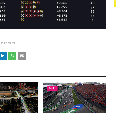
stian Vettel
F1