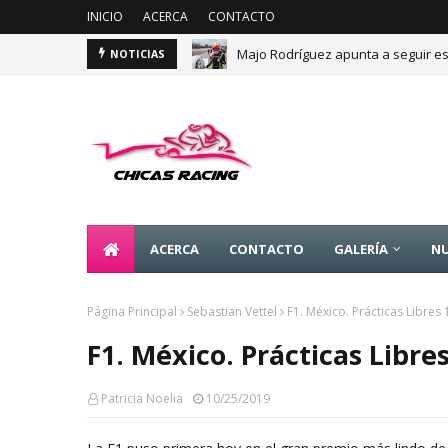
INICIO
ACERCA
CONTACTO
Majo Rodríguez apunta a seguir es
NOTICIAS
ACERCA
CONTACTO
GALERÍA
NU
Página Principal
Sebastian Vettel
F1. México. Prácticas Libres 1
F1. México. Prácticas Libres
Patricia Noelia
10/25/2019