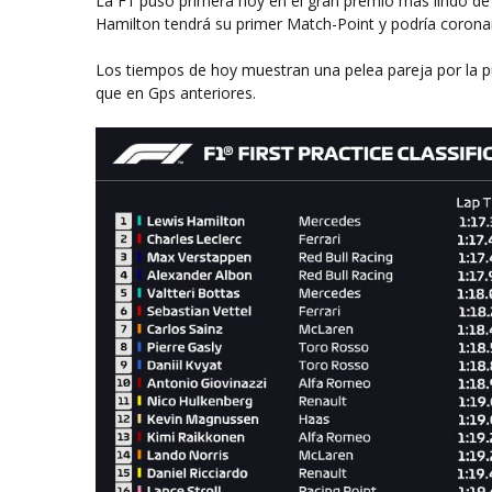
La F1 puso primera hoy en el gran premio más lindo de
Hamilton tendrá su primer Match-Point y podría corona
Los tiempos de hoy muestran una pelea pareja por la 
que en Gps anteriores.