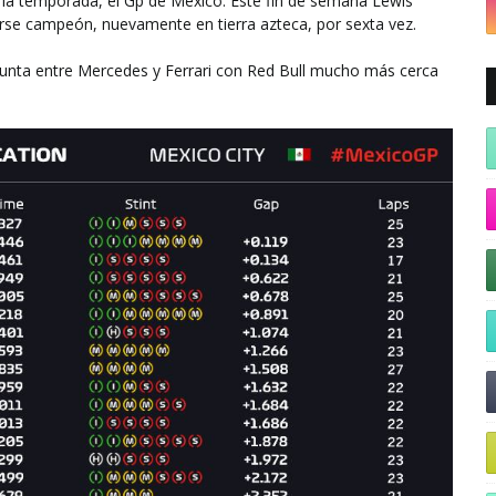
 la temporada, el Gp de México. Este fin de semana Lewis
rse campeón, nuevamente en tierra azteca, por sexta vez.
punta entre Mercedes y Ferrari con Red Bull mucho más cerca