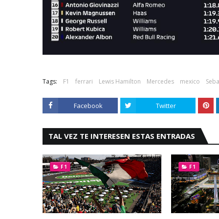
Tags:
F1
ferrari
Lewis Hamilton
Mercedes
mexico
Seba
Facebook
Twitter
TAL VEZ TE INTERESEN ESTAS ENTRADAS
F1
F1