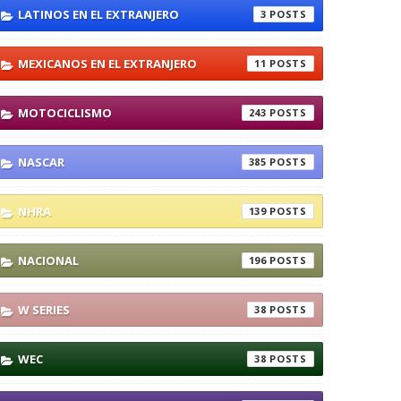
LATINOS EN EL EXTRANJERO
3
MEXICANOS EN EL EXTRANJERO
11
MOTOCICLISMO
243
NASCAR
385
NHRA
139
NACIONAL
196
W SERIES
38
WEC
38