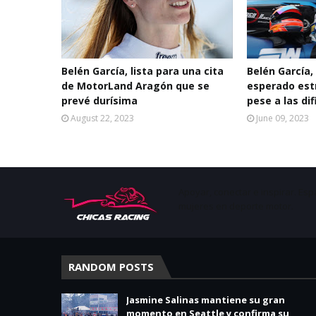
Belén García, lista para una cita
Belén García,
de MotorLand Aragón que se
esperado est
prevé durísima
pese a las di
August 22, 2023
June 09, 2023
Apoyar, conectar e inspirar. Esp
mujeres en deporte motor.
RANDOM POSTS
Jasmine Salinas mantiene su gran
momento en Seattle y confirma su