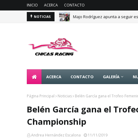
INICIO
ACERCA
CONTACTO
Majo Rodríguez apunta a seguir es
NOTICIAS
ACERCA
CONTACTO
GALERÍA
NU
Página Principal
Noticias
Belén García gana el Trofeo Femen
Belén García gana el Trofe
Championship
Andrea Hernández Escalona
11/11/2019