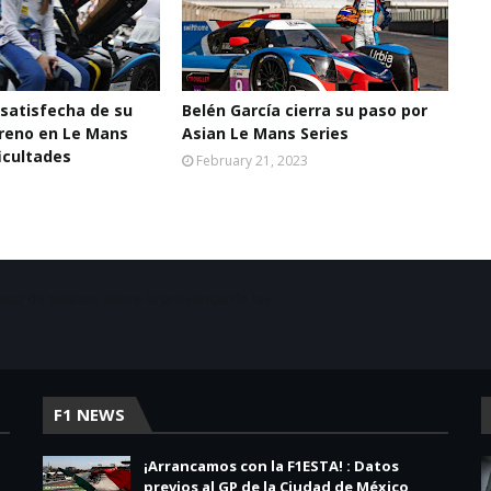
 satisfecha de su
Belén García cierra su paso por
reno en Le Mans
Asian Le Mans Series
ficultades
February 21, 2023
acio de noticias sobre la presencia de las
F1 NEWS
¡Arrancamos con la F1ESTA! : Datos
previos al GP de la Ciudad de México