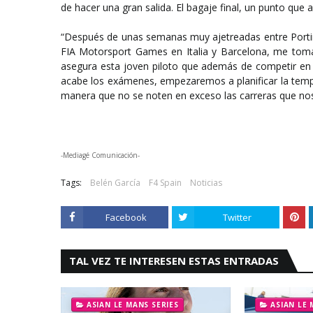
de hacer una gran salida. El bagaje final, un punto que a 
“Después de unas semanas muy ajetreadas entre Portim
FIA Motorsport Games en Italia y Barcelona, me tom
asegura esta joven piloto que además de competir en 
acabe los exámenes, empezaremos a planificar la tempo
manera que no se noten en exceso las carreras que nos l
-Mediagé Comunicación-
Tags:
Belén García
F4 Spain
Noticias
Facebook
Twitter
TAL VEZ TE INTERESEN ESTAS ENTRADAS
ASIAN LE MANS SERIES
ASIAN LE 