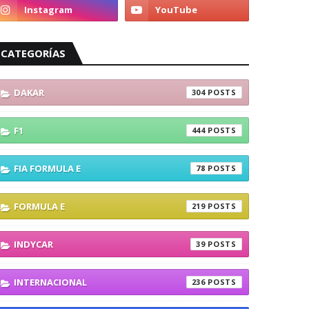
CATEGORÍAS
DAKAR
304
F1
444
FIA FORMULA E
78
FORMULA E
219
INDYCAR
39
INTERNACIONAL
236