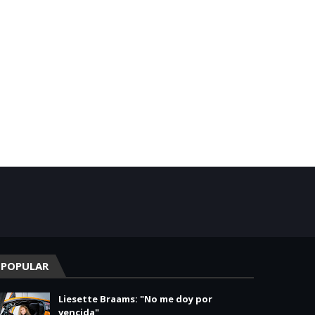
POPULAR
Liesette Braams: "No me doy por
vencida"