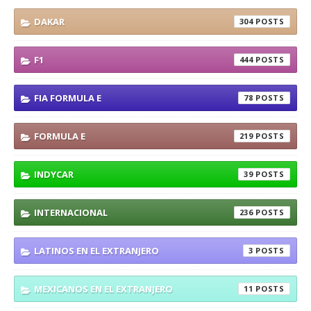
DAKAR
304
F1
444
FIA FORMULA E
78
FORMULA E
219
INDYCAR
39
INTERNACIONAL
236
LATINOS EN EL EXTRANJERO
3
MEXICANOS EN EL EXTRANJERO
11