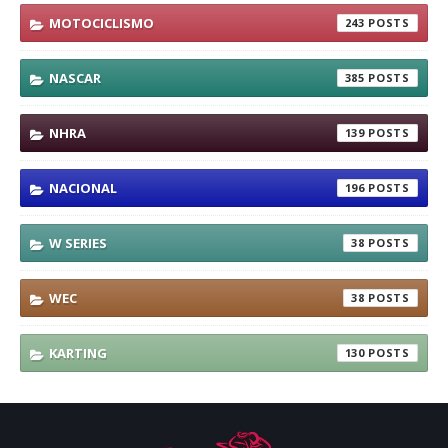
MOTOCICLISMO
243
NASCAR
385
NHRA
139
NACIONAL
196
W SERIES
38
WEC
38
KARTING
130