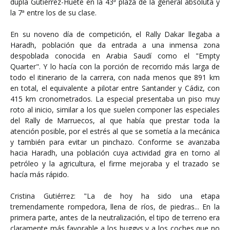
dupla Gutiérrez-Huete en la 43ª plaza de la general absoluta y
la 7ª entre los de su clase.
En su noveno día de competición, el Rally Dakar llegaba a
Haradh, población que da entrada a una inmensa zona
despoblada conocida en Arabia Saudí como el "Empty
Quarter". Y lo hacía con la porción de recorrido más larga de
todo el itinerario de la carrera, con nada menos que 891 km
en total, el equivalente a pilotar entre Santander y Cádiz, con
415 km cronometrados. La especial presentaba un piso muy
roto al inicio, similar a los que suelen componer las especiales
del Rally de Marruecos, al que había que prestar toda la
atención posible, por el estrés al que se sometía a la mecánica
y también para evitar un pinchazo. Conforme se avanzaba
hacia Haradh, una población cuya actividad gira en torno al
petróleo y la agricultura, el firme mejoraba y el trazado se
hacía más rápido.
Cristina Gutiérrez: "La de hoy ha sido una etapa
tremendamente rompedora, llena de ríos, de piedras... En la
primera parte, antes de la neutralización, el tipo de terreno era
claramente más favorable a los buggys y a los coches que no