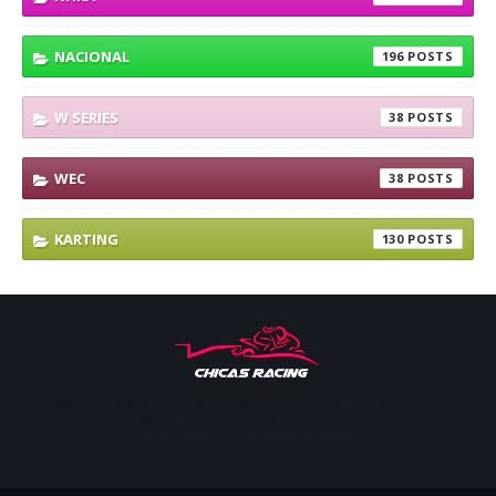
NACIONAL
196
W SERIES
38
WEC
38
KARTING
130
Apoyar, conectar e inspirar. Espacio de noticias sobre la presencia
de las mujeres en deporte motor.