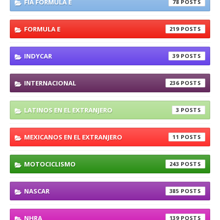
FIA FORMULA E
78
FORMULA E
219
INDYCAR
39
INTERNACIONAL
236
LATINOS EN EL EXTRANJERO
3
MEXICANOS EN EL EXTRANJERO
11
MOTOCICLISMO
243
NASCAR
385
NHRA
139