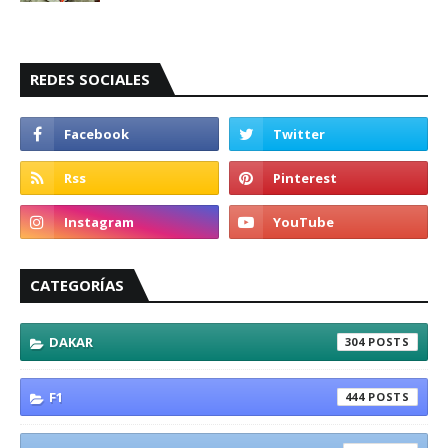
REDES SOCIALES
CATEGORÍAS
DAKAR
304
F1
444