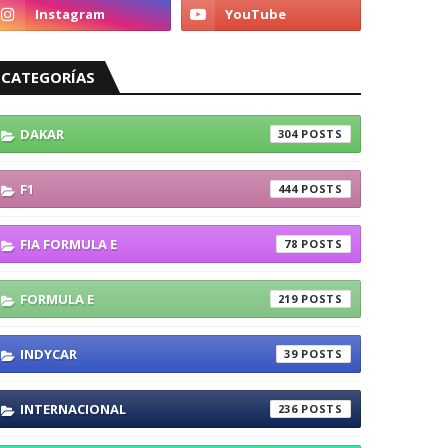
CATEGORÍAS
DAKAR
304
F1
444
FIA FORMULA E
78
FORMULA E
219
INDYCAR
39
INTERNACIONAL
236