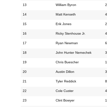
13
William Byron
2
14
Matt Kenseth
4
15
Erik Jones
2
16
Ricky Stenhouse Jr.
4
17
Ryan Newman
6
18
John Hunter Nemechek
3
19
Chris Buescher
1
20
Austin Dillon
3
21
Tyler Reddick
8
22
Cole Custer
4
23
Clint Bowyer
1