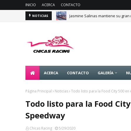
INICIO
ACERCA
CONTACTO
Jasmine Salinas mantiene su gran 
NOTICIAS
ACERCA
CONTACTO
GALERÍA
NU
Página Principal
Noticias
Todo listo para la Food City 500 en
Todo listo para la Food City
Speedway
Chicas Racing
5/29/2020