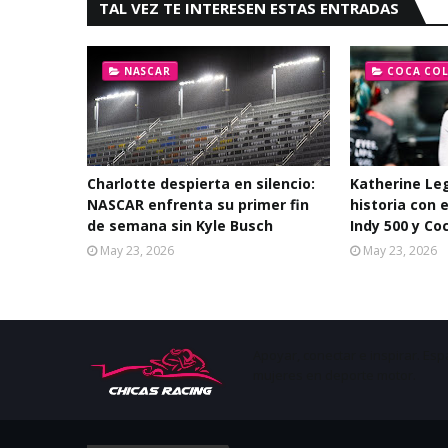
TAL VEZ TE INTERESEN ESTAS ENTRADAS
NASCAR
COCA COL
Charlotte despierta en silencio:
Katherine Le
NASCAR enfrenta su primer fin
historia con 
de semana sin Kyle Busch
Indy 500 y Co
May 23, 2026
May 23, 2026
Apoyar, conectar e inspirar. Esp
mujeres en deporte motor.