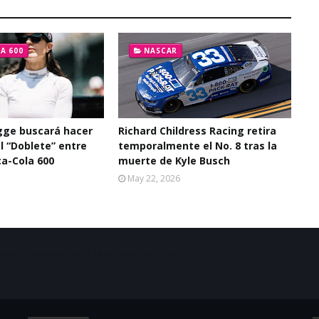
A 600
NASCAR
gge buscará hacer
Richard Childress Racing retira
el “Doblete” entre
temporalmente el No. 8 tras la
ca-Cola 600
muerte de Kyle Busch
May 22, 2026
acio de noticias sobre la presencia de las