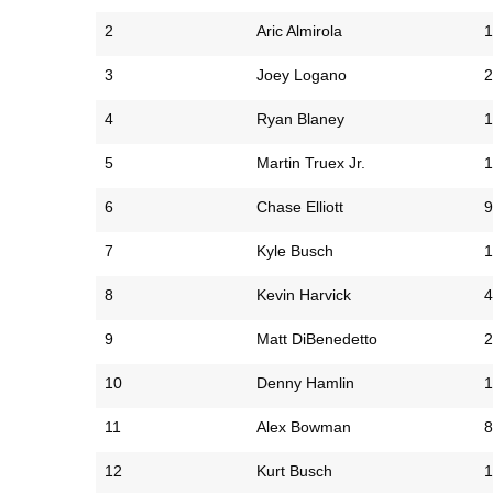
2
Aric Almirola
1
3
Joey Logano
2
4
Ryan Blaney
1
5
Martin Truex Jr.
1
6
Chase Elliott
9
7
Kyle Busch
1
8
Kevin Harvick
4
9
Matt DiBenedetto
2
10
Denny Hamlin
1
11
Alex Bowman
8
12
Kurt Busch
1