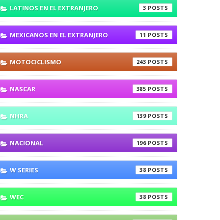
LATINOS EN EL EXTRANJERO
3
MEXICANOS EN EL EXTRANJERO
11
MOTOCICLISMO
243
NASCAR
385
NHRA
139
NACIONAL
196
W SERIES
38
WEC
38