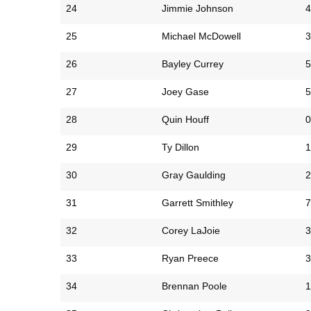
24
Jimmie Johnson
4
25
Michael McDowell
3
26
Bayley Currey
5
27
Joey Gase
5
28
Quin Houff
0
29
Ty Dillon
1
30
Gray Gaulding
2
31
Garrett Smithley
7
32
Corey LaJoie
3
33
Ryan Preece
3
34
Brennan Poole
1