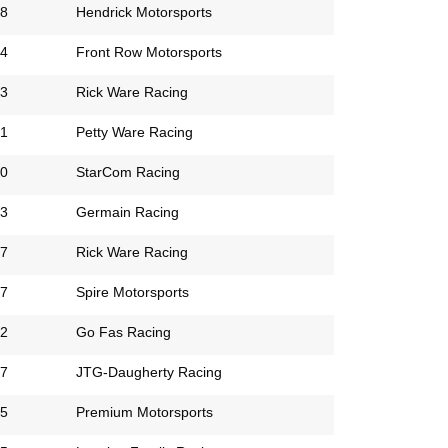
8
Hendrick Motorsports
4
Front Row Motorsports
3
Rick Ware Racing
1
Petty Ware Racing
0
StarCom Racing
3
Germain Racing
7
Rick Ware Racing
7
Spire Motorsports
2
Go Fas Racing
7
JTG-Daugherty Racing
5
Premium Motorsports