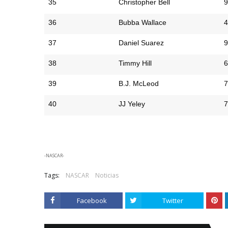
35
Christopher Bell
9
36
Bubba Wallace
4
37
Daniel Suarez
9
38
Timmy Hill
6
39
B.J. McLeod
7
40
JJ Yeley
7
-NASCAR-
Tags:
NASCAR
Noticias
Facebook
Twitter