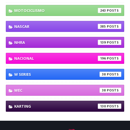
MOTOCICLISMO
243
NASCAR
385
NHRA
139
NACIONAL
196
W SERIES
38
WEC
38
KARTING
130