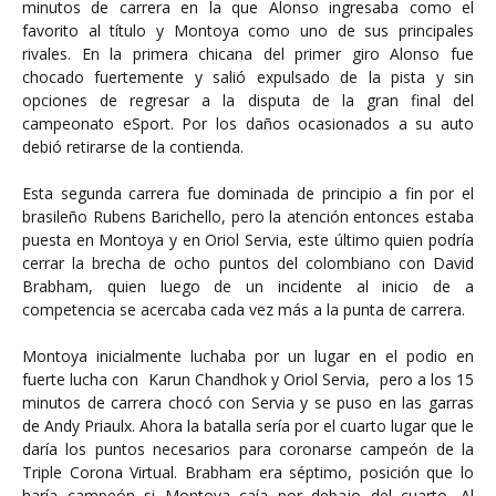
minutos de carrera en la que Alonso ingresaba como el
favorito al título y Montoya como uno de sus principales
rivales. En la primera chicana del primer giro Alonso fue
chocado fuertemente y salió expulsado de la pista y sin
opciones de regresar a la disputa de la gran final del
campeonato eSport. Por los daños ocasionados a su auto
debió retirarse de la contienda.
Esta segunda carrera fue dominada de principio a fin por el
brasileño Rubens Barichello, pero la atención entonces estaba
puesta en Montoya y en Oriol Servia, este último quien podría
cerrar la brecha de ocho puntos del colombiano con David
Brabham, quien luego de un incidente al inicio de a
competencia se acercaba cada vez más a la punta de carrera.
Montoya inicialmente luchaba por un lugar en el podio en
fuerte lucha con Karun Chandhok y Oriol Servia, pero a los 15
minutos de carrera chocó con Servia y se puso en las garras
de Andy Priaulx. Ahora la batalla sería por el cuarto lugar que le
daría los puntos necesarios para coronarse campeón de la
Triple Corona Virtual. Brabham era séptimo, posición que lo
haría campeón si Montoya caía por debajo del cuarto. Al