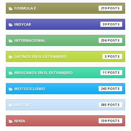
FORMULA E
219
INDYCAR
39
INTERNACIONAL
236
LATINOS EN EL EXTRANJERO
3
MEXICANOS EN EL EXTRANJERO
11
MOTOCICLISMO
243
NASCAR
385
NHRA
139