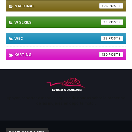
NACIONAL
196
W SERIES
38
WEC
38
KARTING
130
Apoyar, conectar e inspirar. Espacio de noticias sobre la presencia
de las mujeres en deporte motor.