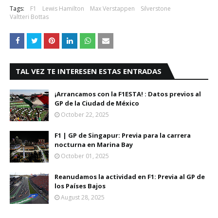
Tags:
F1
Lewis Hamilton
Max Verstappen
Silverstone
Valtteri Bottas
TAL VEZ TE INTERESEN ESTAS ENTRADAS
¡Arrancamos con la F1ESTA! : Datos previos al
GP de la Ciudad de México
October 22, 2025
F1 | GP de Singapur: Previa para la carrera
nocturna en Marina Bay
October 01, 2025
Reanudamos la actividad en F1: Previa al GP de
los Países Bajos
August 28, 2025