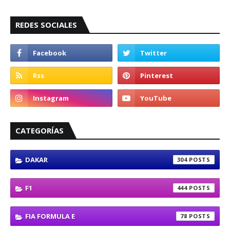
REDES SOCIALES
CATEGORÍAS
DAKAR
304
F1
444
FIA FORMULA E
78