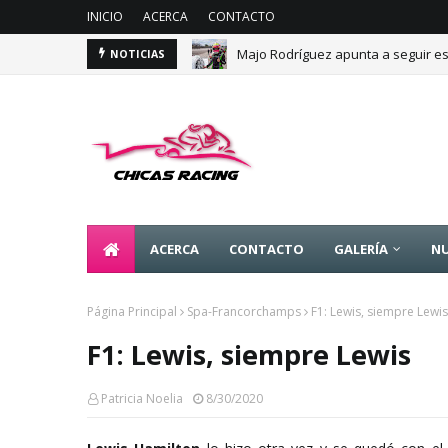
INICIO
ACERCA
CONTACTO
Majo Rodríguez apunta a seguir es
NOTICIAS
ACERCA
CONTACTO
GALERÍA
NU
Página Principal
Spa-Francorchamps
F1: Lewis, siempre Lewis
F1: Lewis, siempre Lewis
Patricia Noelia
8/30/2020