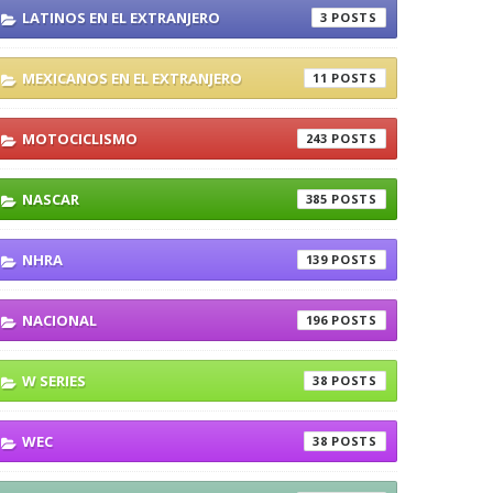
LATINOS EN EL EXTRANJERO
3
MEXICANOS EN EL EXTRANJERO
11
MOTOCICLISMO
243
NASCAR
385
NHRA
139
NACIONAL
196
W SERIES
38
WEC
38