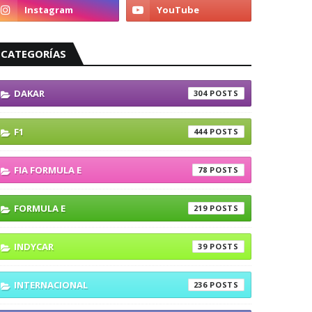
CATEGORÍAS
DAKAR
304
F1
444
FIA FORMULA E
78
FORMULA E
219
INDYCAR
39
INTERNACIONAL
236