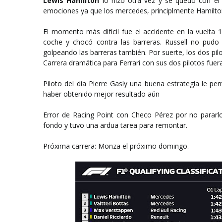
Lewis Hamilton
lo hizo otra vez y se quedó con e
emociones ya que los mercedes, principlmente Hamilton,
El momento más difícil fue el accidente en la vuelta 11
coche y chocó contra las barreras. Russell no pudo e
golpeando las barreras también. Por suerte, los dos pilo
Carrera dramática para Ferrari con sus dos pilotos fuer
Piloto del día Pierre Gasly una buena estrategia le pe
haber obtenido mejor resultado aún
Error de Racing Point con Checo Pérez por no pararlo
fondo y tuvo una ardua tarea para remontar.
Próxima carrera: Monza el próximo domingo.