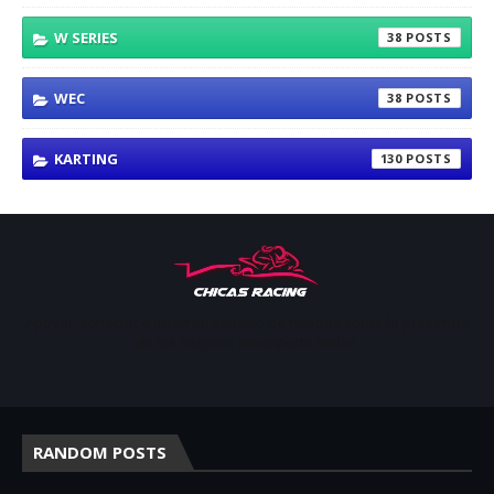
W SERIES
38
WEC
38
KARTING
130
Apoyar, conectar e inspirar. Espacio de noticias sobre la presencia
de las mujeres en deporte motor.
RANDOM POSTS