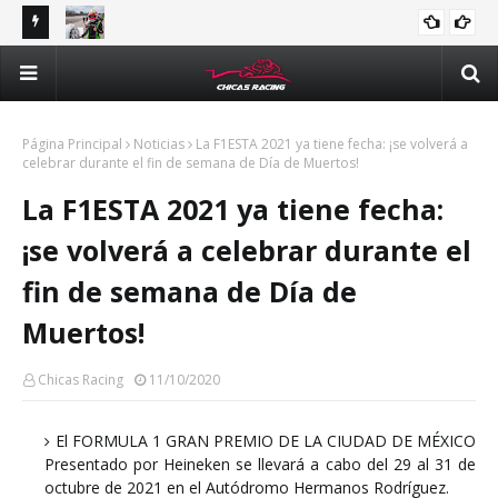
tle y
Majo Rodríguez apunta a seguir escalando posiciones en
Val
Challenge Series durante la visita a Querétaro
man
Méx
Página Principal
Noticias
La F1ESTA 2021 ya tiene fecha: ¡se volverá a
celebrar durante el fin de semana de Día de Muertos!
La F1ESTA 2021 ya tiene fecha:
¡se volverá a celebrar durante el
fin de semana de Día de
Muertos!
Chicas Racing
11/10/2020
El FORMULA 1 GRAN PREMIO DE LA CIUDAD DE MÉXICO
Presentado por Heineken se llevará a cabo del 29 al 31 de
octubre de 2021 en el Autódromo Hermanos Rodríguez.