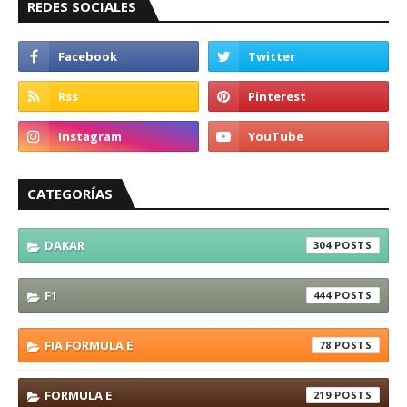
REDES SOCIALES
CATEGORÍAS
DAKAR
304
F1
444
FIA FORMULA E
78
FORMULA E
219