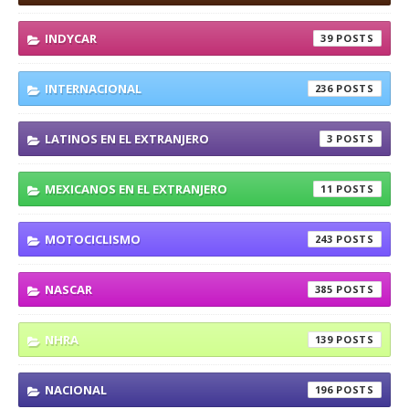
INDYCAR
39
INTERNACIONAL
236
LATINOS EN EL EXTRANJERO
3
MEXICANOS EN EL EXTRANJERO
11
MOTOCICLISMO
243
NASCAR
385
NHRA
139
NACIONAL
196