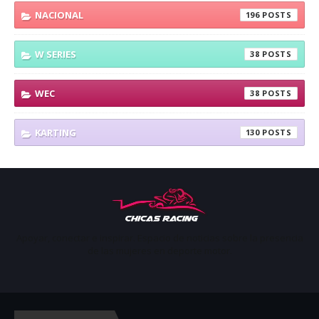
NACIONAL
196
W SERIES
38
WEC
38
KARTING
130
Apoyar, conectar e inspirar. Espacio de noticias sobre la presencia
de las mujeres en deporte motor.