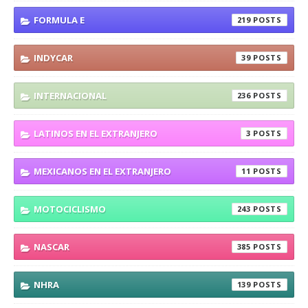
FORMULA E
219
INDYCAR
39
INTERNACIONAL
236
LATINOS EN EL EXTRANJERO
3
MEXICANOS EN EL EXTRANJERO
11
MOTOCICLISMO
243
NASCAR
385
NHRA
139