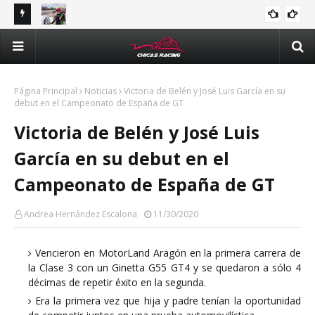
tle y
Majo Rodríguez apunta a seguir escalando posiciones en
Val
Challenge Series durante la visita a Querétaro
man
Méx
Página Principal
Noticias
Victoria de Belén y José Luis García en su
debut en el Campeonato de España de GT
Victoria de Belén y José Luis
García en su debut en el
Campeonato de España de GT
Andrea Hernández Escalona
11/30/2020
Vencieron en MotorLand Aragón en la primera carrera de
la Clase 3 con un Ginetta G55 GT4 y se quedaron a sólo 4
décimas de repetir éxito en la segunda.
Era la primera vez que hija y padre tenían la oportunidad