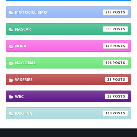
MOTOCICLISMO
243
NASCAR
385
NHRA
139
NACIONAL
196
W SERIES
38
WEC
38
KARTING
130