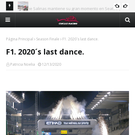
Jasmine Salinas mantiene su gran momento en Seattle y
INTERNACIONAL
Val
confirma su crecimiento en la NHRA
Majo Rodríguez apunta a seguir escalando posiciones en
man
Challenge Series durante la visita a Querétaro
Méx
Página Principal
Season Finale
F1. 2020´s last dance.
F1. 2020´s last dance.
Patricia Noelia
12/13/2020