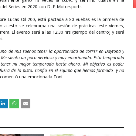
previamente ganó 19 veces la USAC y terminó cuarta en la
Model Series en 2020 con DLP Motorsports.
bre Lucas Oil 200, está pactada a 80 vueltas es la primera de
vio a esto se celebrarpa una sesión de prácticas este viernes,
rrera. El evento será a las 12:30 hrs (tiempo del centro) y será
s.
 uno de mis sueños tener la oportunidad de correr en Daytona y
l. Me siento un poco nerviosa y muy emocionada. Esta temporada
 tener mi mejor temporada hasta ahora. Mi objetivo es poder
y fuera de la pista. Confío en el equipo que hemos formado y no
comentó una emocionada Toni.