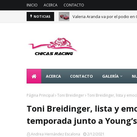
INICIO
ACERCA
CONTACTO
Valeria Aranda va por el podio en
NOTICIAS
ACERCA
CONTACTO
GALERÍA
NU
Página Principal
Toni Breidinger
Toni Breidinger, lista y em
Toni Breidinger, lista y e
temporada junto a Young’s
Andrea Hernández Escalona
2/12/2021