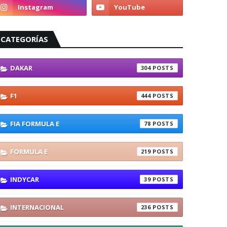
CATEGORÍAS
DAKAR
304
F1
444
FIA FORMULA E
78
FORMULA E
219
INDYCAR
39
INTERNACIONAL
236