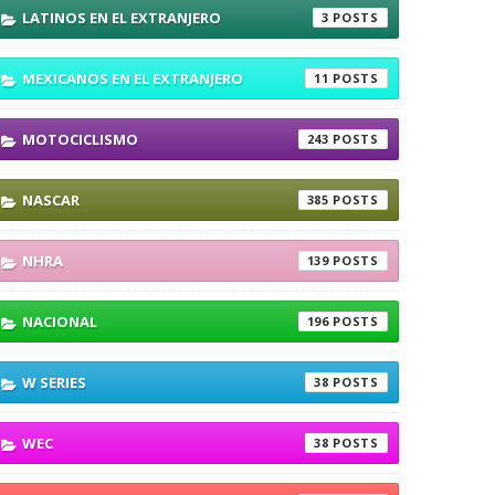
LATINOS EN EL EXTRANJERO
3
MEXICANOS EN EL EXTRANJERO
11
MOTOCICLISMO
243
NASCAR
385
NHRA
139
NACIONAL
196
W SERIES
38
WEC
38