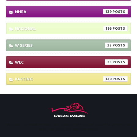
NHRA
139
NACIONAL
196
W SERIES
38
WEC
38
KARTING
130
Apoyar, conectar e inspirar. Espacio de noticias sobre la presencia
de las mujeres en deporte motor.