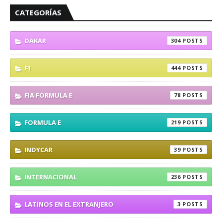
CATEGORÍAS
DAKAR
304
F1
444
FIA FORMULA E
78
FORMULA E
219
INDYCAR
39
INTERNACIONAL
236
LATINOS EN EL EXTRANJERO
3