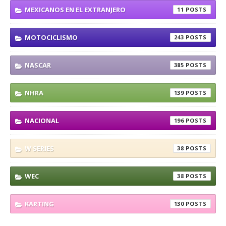
MEXICANOS EN EL EXTRANJERO
11
MOTOCICLISMO
243
NASCAR
385
NHRA
139
NACIONAL
196
W SERIES
38
WEC
38
KARTING
130