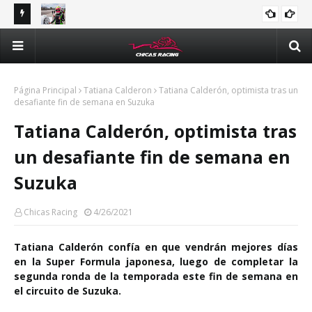
tle y
Majo Rodríguez apunta a seguir escalando posiciones en
Val
Challenge Series durante la visita a Querétaro
man
Méx
Página Principal
Tatiana Calderon
Tatiana Calderón, optimista tras un
desafiante fin de semana en Suzuka
Tatiana Calderón, optimista tras
un desafiante fin de semana en
Suzuka
Chicas Racing
4/26/2021
Tatiana Calderón confía en que vendrán mejores días
en la Super Formula japonesa, luego de completar la
segunda ronda de la temporada este fin de semana en
el circuito de Suzuka.