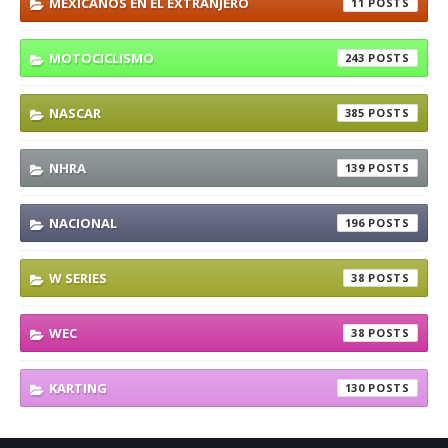
MEXICANOS EN EL EXTRANJERO
11
MOTOCICLISMO
243
NASCAR
385
NHRA
139
NACIONAL
196
W SERIES
38
WEC
38
KARTING
130