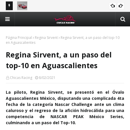
ones en
Valeria Aranda va por el podio en Querétaro para
Jas
NACIONAL
mantenerse en la pelea por el campeonato de Trucks
con
México Series
Página Principal
Regina Sirvent
Regina Sirvent, a un paso del top-10
en Aguascalientes
Regina Sirvent, a un paso del
top-10 en Aguascalientes
Chicas Racing
8/02/2021
La piloto, Regina Sirvent, se presentó en el Óvalo
Aguascalientes México, disputando una complicada 4ta
fecha de la categoría Nascar Challenge ante un clima
caluroso y el regreso de la afición hidrocálida para una
competencia de NASCAR PEAK México Series,
culminando a un paso del Top-10.