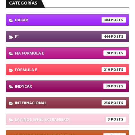
CATEGORÍAS
DAKAR
304
F1
444
FIA FORMULA E
78
FORMULA E
219
INDYCAR
39
INTERNACIONAL
236
LATINOS EN EL EXTRANJERO
3