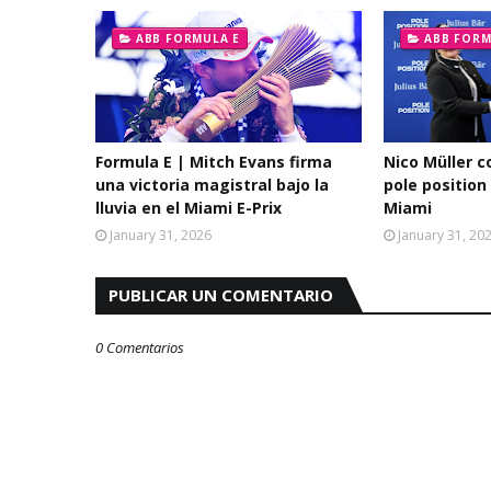
ABB FORMULA E
ABB FORM
Formula E | Mitch Evans firma
Nico Müller c
una victoria magistral bajo la
pole position
lluvia en el Miami E-Prix
Miami
January 31, 2026
January 31, 20
PUBLICAR UN COMENTARIO
0 Comentarios