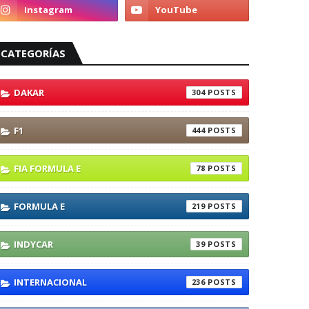
CATEGORÍAS
DAKAR
304
F1
444
FIA FORMULA E
78
FORMULA E
219
INDYCAR
39
INTERNACIONAL
236