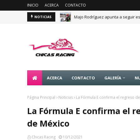
INICIO
ACERCA
CONTACTO
Majo Rodríguez apunta a seguir es
NOTICIAS
ACERCA
CONTACTO
GALERÍA
NU
Página Principal
Noticias
La Fórmula E confirma el regreso de
La Fórmula E confirma el re
de México
Chicas Racing
10/12/2021