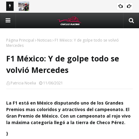
tle y
Majo Rodríguez apunta a seguir escalando posiciones en
Val
Challenge Series durante la visita a Querétaro
man
Méx
Página Principal
Noticias
F1 México: Y de golpe todo se volvió
Mercedes
F1 México: Y de golpe todo se
volvió Mercedes
Patricia Noelia
11/06/2021
La F1 está en México disputando uno de los Grandes
Premios mas coloridos y atractivos del campeonato. El
Gran Premio de México. Con un campeonato al rojo vivo
la máxima categoría llegó a la tierra de Checo Pérez.
}