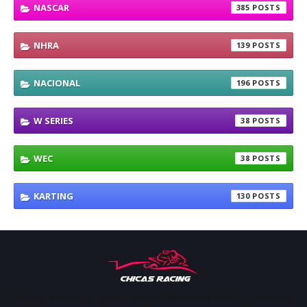
NASCAR
385
NHRA
139
NACIONAL
196
W SERIES
38
WEC
38
KARTING
130
Apoyar, conectar e inspirar. Espacio de noticias sobre la presencia