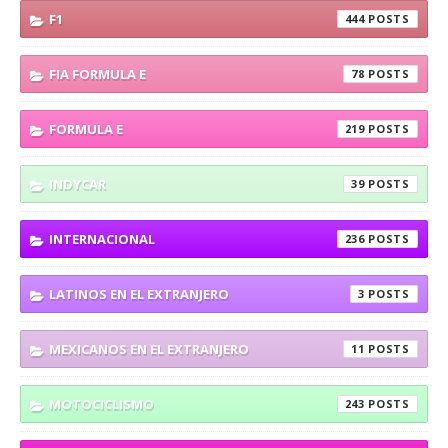
F1
444
FIA FORMULA E
78
FORMULA E
219
INDYCAR
39
INTERNACIONAL
236
LATINOS EN EL EXTRANJERO
3
MEXICANOS EN EL EXTRANJERO
11
MOTOCICLISMO
243