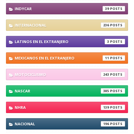
INDYCAR
39
INTERNACIONAL
236
LATINOS EN EL EXTRANJERO
3
MEXICANOS EN EL EXTRANJERO
11
MOTOCICLISMO
243
NASCAR
385
NHRA
139
NACIONAL
196