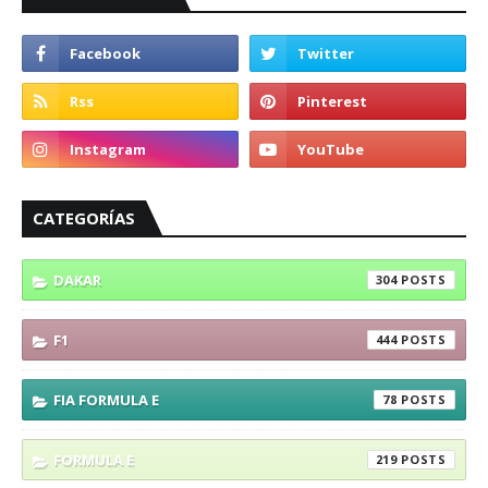
CATEGORÍAS
DAKAR
304
F1
444
FIA FORMULA E
78
FORMULA E
219