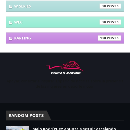
W SERIES
38
WEC
38
KARTING
130
Apoyar, conectar e inspirar. Espacio de noticias sobre la presencia
de las mujeres en deporte motor.
RANDOM POSTS
Majo Rodríguez apunta a seguir escalando