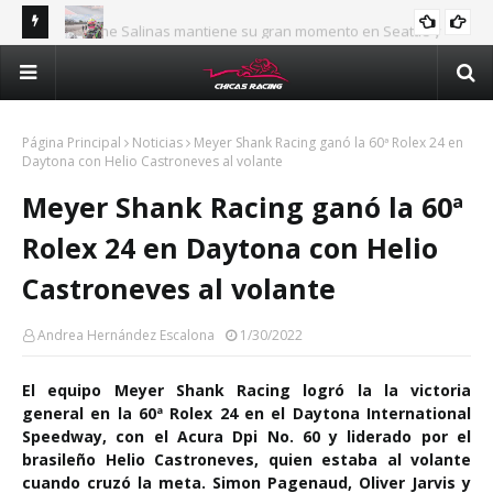
Jasmine Salinas mantiene su gran momento en Seattle y
INTERNACIONAL
Val
confirma su crecimiento en la NHRA
Majo Rodríguez apunta a seguir escalando posiciones en
man
Challenge Series durante la visita a Querétaro
Méx
Página Principal
Noticias
Meyer Shank Racing ganó la 60ª Rolex 24 en
Daytona con Helio Castroneves al volante
Meyer Shank Racing ganó la 60ª
Rolex 24 en Daytona con Helio
Castroneves al volante
Andrea Hernández Escalona
1/30/2022
El equipo Meyer Shank Racing logró la la victoria
general en la 60ª Rolex 24 en el Daytona International
Speedway, con el Acura Dpi No. 60 y liderado por el
brasileño Helio Castroneves, quien estaba al volante
cuando cruzó la meta. Simon Pagenaud, Oliver Jarvis y