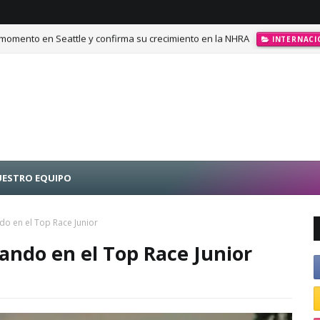
momento en Seattle y confirma su crecimiento en la NHRA
INTERNACI
calando posiciones en Challenge Series durante la visita a Querétaro
ESTRO EQUIPO
do en el Top Race Junior
ando en el Top Race Junior