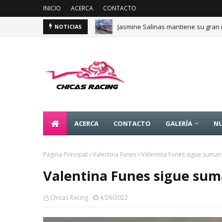
INICIO
ACERCA
CONTACTO
Jasmine Salinas mantiene su gran 
Majo Rodríguez apunta a seguir es
NOTICIAS
ACERCA
CONTACTO
GALERÍA
NU
Página Principal
Valentina Funes
Valentina Funes sigue suman
Valentina Funes sigue sum
Chicas Racing
4/26/2022