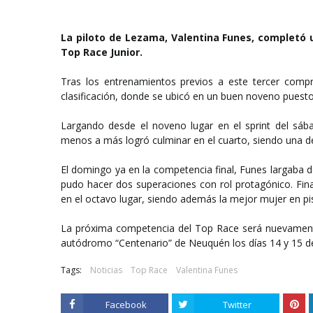
La piloto de Lezama, Valentina Funes, completó 
Top Race Junior.
Tras los entrenamientos previos a este tercer comp
clasificación, donde se ubicó en un buen noveno puest
Largando desde el noveno lugar en el sprint del sába
menos a más logró culminar en el cuarto, siendo una d
El domingo ya en la competencia final, Funes largaba d
pudo hacer dos superaciones con rol protagónico. Fina
en el octavo lugar, siendo además la mejor mujer en pi
La próxima competencia del Top Race será nuevamente 
autódromo “Centenario” de Neuquén los días 14 y 15 
Tags:
Noticias
Top Race
Valentina Funes
Facebook
Twitter