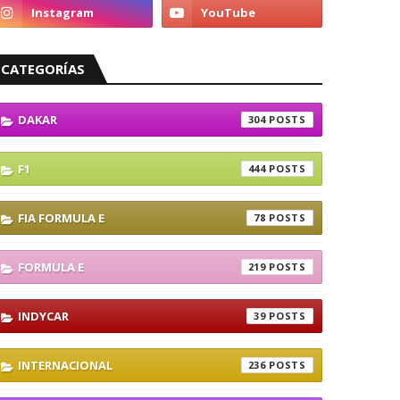
CATEGORÍAS
DAKAR
304
F1
444
FIA FORMULA E
78
FORMULA E
219
INDYCAR
39
INTERNACIONAL
236