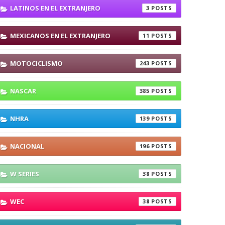
LATINOS EN EL EXTRANJERO
3
MEXICANOS EN EL EXTRANJERO
11
MOTOCICLISMO
243
NASCAR
385
NHRA
139
NACIONAL
196
W SERIES
38
WEC
38