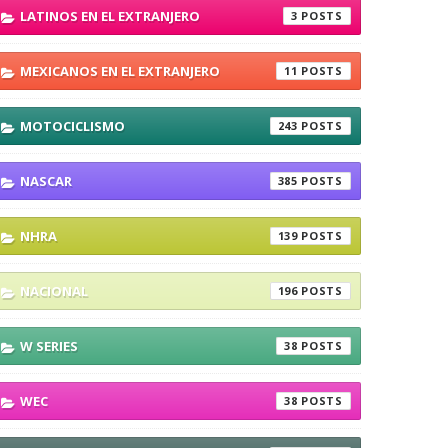
LATINOS EN EL EXTRANJERO
3
MEXICANOS EN EL EXTRANJERO
11
MOTOCICLISMO
243
NASCAR
385
NHRA
139
NACIONAL
196
W SERIES
38
WEC
38