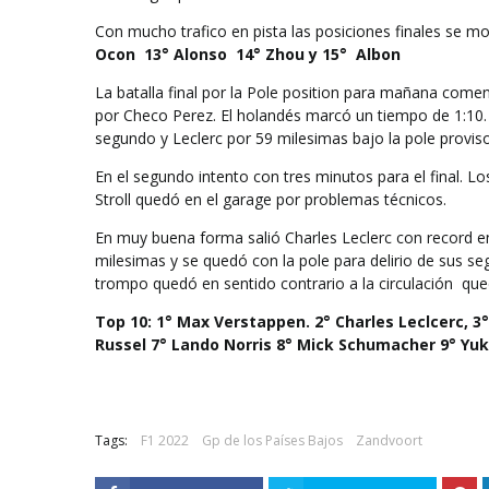
Con mucho trafico en pista las posiciones finales se m
Ocon
13° Alonso
14° Zhou y 15°
Albon
La batalla final por la Pole position para mañana com
por Checo Perez. El holandés marcó un tiempo de 1:10
segundo y Leclerc por 59 milesimas bajo la pole provis
En el segundo intento con tres minutos para el final. L
Stroll quedó en el garage por problemas técnicos.
En muy buena forma salió Charles Leclerc con record e
milesimas y se quedó con la pole para delirio de sus seg
trompo quedó en sentido contrario a la circulación
que
Top 10: 1° Max Verstappen.
2° Charles Leclcerc, 
Russel 7° Lando Norris 8° Mick Schumacher 9° Yuk
Tags:
F1 2022
Gp de los Países Bajos
Zandvoort