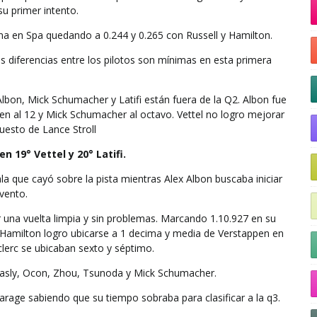
su primer intento.
a en Spa quedando a 0.244 y 0.265 con Russell y Hamilton.
as diferencias entre los pilotos son mínimas en esta primera
 Albon, Mick Schumacher y Latifi están fuera de la Q2. Albon fue
en al 12 y Mick Schumacher al octavo. Vettel no logro mejorar
uesto de Lance Stroll
n 19° Vettel y 20° Latifi.
a que cayó sobre la pista mientras Alex Albon buscaba iniciar
evento.
ar una vuelta limpia y sin problemas. Marcando 1.10.927 en su
 Hamilton logro ubicarse a 1 decima y media de Verstappen en
clerc se ubicaban sexto y séptimo.
 Gasly, Ocon, Zhou, Tsunoda y Mick Schumacher.
rage sabiendo que su tiempo sobraba para clasificar a la q3.