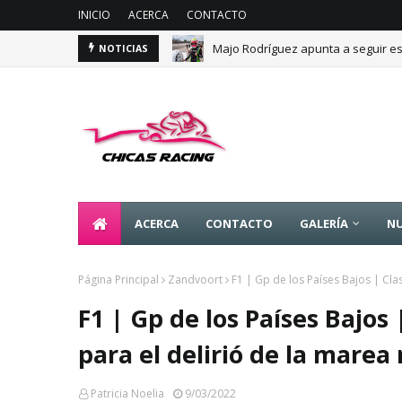
INICIO
ACERCA
CONTACTO
Majo Rodríguez apunta a seguir es
NOTICIAS
ACERCA
CONTACTO
GALERÍA
NU
Página Principal
Zandvoort
F1 | Gp de los Países Bajos | Clas
F1 | Gp de los Países Bajos 
para el delirió de la marea
Patricia Noelia
9/03/2022