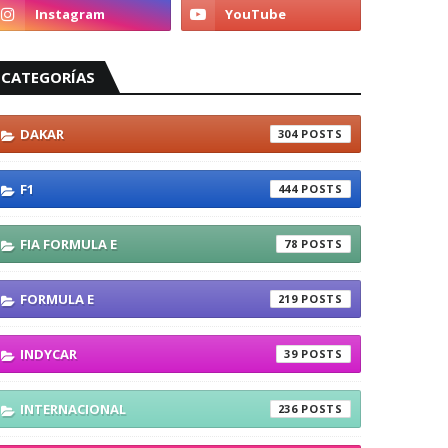
CATEGORÍAS
DAKAR
304
F1
444
FIA FORMULA E
78
FORMULA E
219
INDYCAR
39
INTERNACIONAL
236