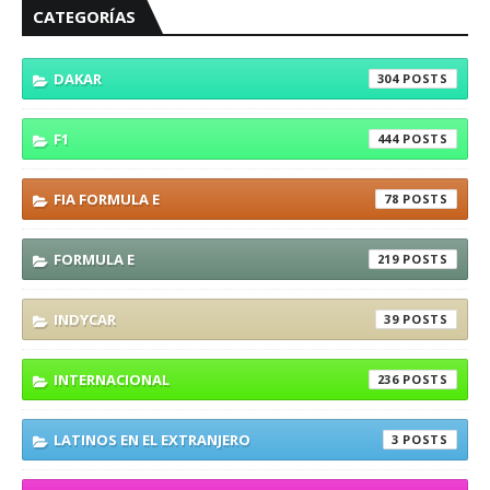
CATEGORÍAS
DAKAR
304
F1
444
FIA FORMULA E
78
FORMULA E
219
INDYCAR
39
INTERNACIONAL
236
LATINOS EN EL EXTRANJERO
3