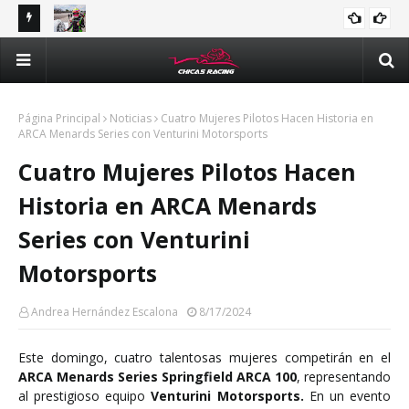
tle y
Majo Rodríguez apunta a seguir escalando posiciones en
Val
Challenge Series durante la visita a Querétaro
man
Méx
Página Principal
Noticias
Cuatro Mujeres Pilotos Hacen Historia en
ARCA Menards Series con Venturini Motorsports
Cuatro Mujeres Pilotos Hacen
Historia en ARCA Menards
Series con Venturini
Motorsports
Andrea Hernández Escalona
8/17/2024
Este domingo, cuatro talentosas mujeres competirán en el
ARCA Menards Series Springfield ARCA 100
, representando
al prestigioso equipo
Venturini Motorsports.
En un evento