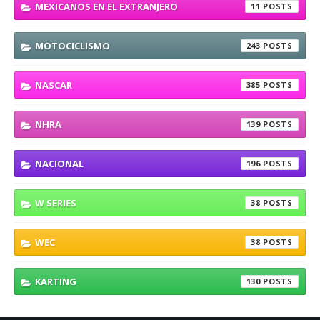
MEXICANOS EN EL EXTRANJERO
11
MOTOCICLISMO
243
NASCAR
385
NHRA
139
NACIONAL
196
W SERIES
38
WEC
38
KARTING
130