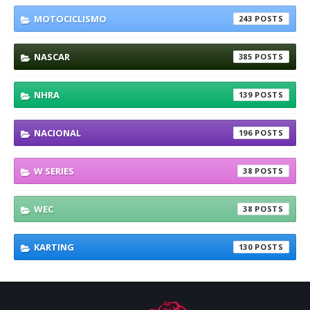
MOTOCICLISMO
243
NASCAR
385
NHRA
139
NACIONAL
196
W SERIES
38
WEC
38
KARTING
130