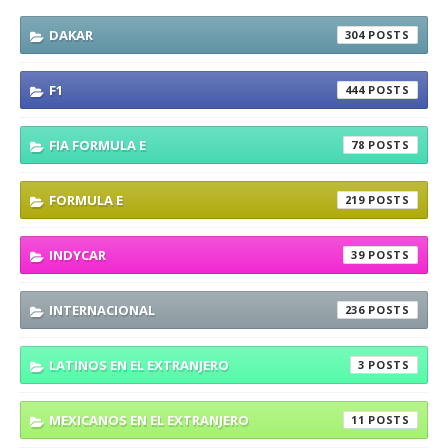
DAKAR
304
F1
444
FIA FORMULA E
78
FORMULA E
219
INDYCAR
39
INTERNACIONAL
236
LATINOS EN EL EXTRANJERO
3
MEXICANOS EN EL EXTRANJERO
11