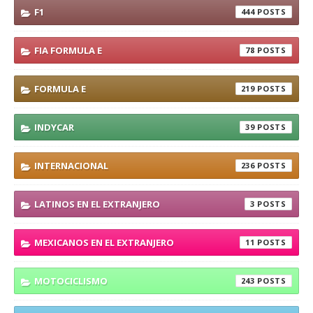
F1
444
FIA FORMULA E
78
FORMULA E
219
INDYCAR
39
INTERNACIONAL
236
LATINOS EN EL EXTRANJERO
3
MEXICANOS EN EL EXTRANJERO
11
MOTOCICLISMO
243