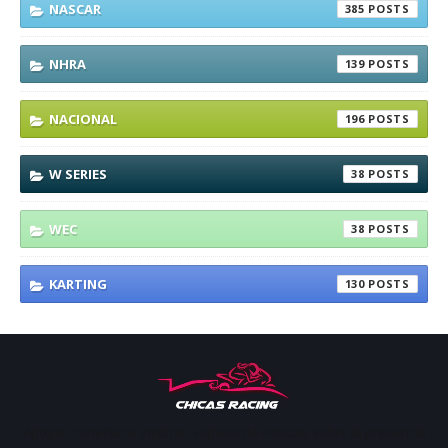
NASCAR
385
NHRA
139
NACIONAL
196
W SERIES
38
WEC
38
KARTING
130
Apoyar, conectar e inspirar. Espacio de noticias sobre la presencia