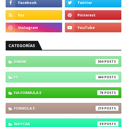
CATEGORÍAS
DAKAR
304
F1
444
FIA FORMULA E
78
FORMULA E
219
INDYCAR
39