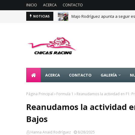
INICIO
ACERCA
CONTACTO
Majo Rodríguez apunta a seguir es
NOTICIAS
ACERCA
CONTACTO
GALERÍA
NU
Página Principal
Formula 1
Reanudamos la actividad en F1: Pr
Reanudamos la actividad en 
Bajos
Hanna Anaid Rodríguez
8/28/2025