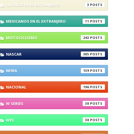
LATINOS EN EL EXTRANJERO
3
MEXICANOS EN EL EXTRANJERO
11
MOTOCICLISMO
243
NASCAR
385
NHRA
139
NACIONAL
196
W SERIES
38
WEC
38