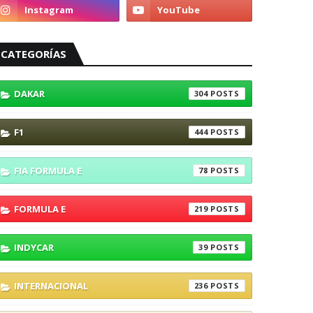
CATEGORÍAS
DAKAR
304
F1
444
FIA FORMULA E
78
FORMULA E
219
INDYCAR
39
INTERNACIONAL
236