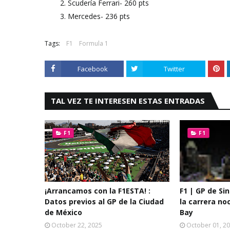
Scudería Ferrari- 260 pts
Mercedes- 236 pts
Tags:
F1
Formula 1
Facebook
Twitter
TAL VEZ TE INTERESEN ESTAS ENTRADAS
F1
F1
¡Arrancamos con la F1ESTA! :
F1 | GP de Si
Datos previos al GP de la Ciudad
la carrera no
de México
Bay
October 22, 2025
October 01, 2