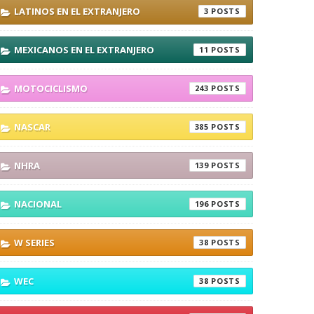
LATINOS EN EL EXTRANJERO
3
MEXICANOS EN EL EXTRANJERO
11
MOTOCICLISMO
243
NASCAR
385
NHRA
139
NACIONAL
196
W SERIES
38
WEC
38