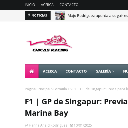
INICIO
ACERCA
CONTACTO
Majo Rodríguez apunta a seguir es
NOTICIAS
ACERCA
CONTACTO
GALERÍA
NU
Página Principal
Formula 1
F1 | GP de Singapur: Previa para 
F1 | GP de Singapur: Previ
Marina Bay
Hanna Anaid Rodríguez
10/01/2025