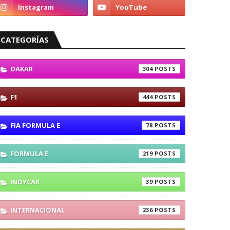
CATEGORÍAS
DAKAR
304
F1
444
FIA FORMULA E
78
FORMULA E
219
INDYCAR
39
INTERNACIONAL
236