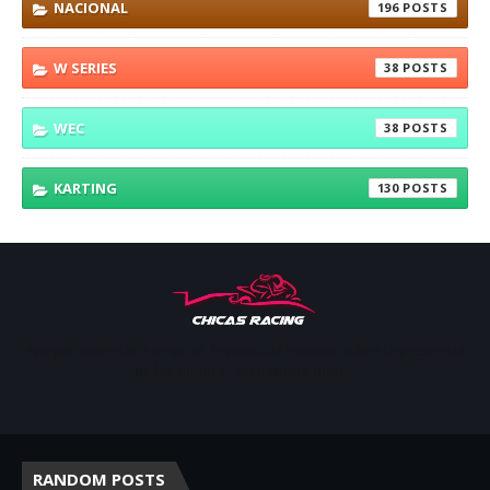
NACIONAL
196
W SERIES
38
WEC
38
KARTING
130
Apoyar, conectar e inspirar. Espacio de noticias sobre la presencia
de las mujeres en deporte motor.
RANDOM POSTS