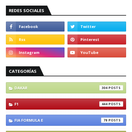
REDES SOCIALES
CATEGORÍAS
DAKAR
304
F1
444
FIA FORMULA E
78