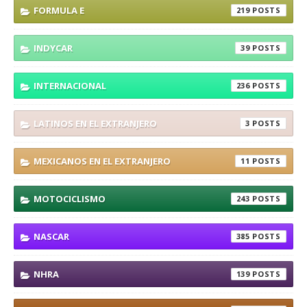
FORMULA E
219
INDYCAR
39
INTERNACIONAL
236
LATINOS EN EL EXTRANJERO
3
MEXICANOS EN EL EXTRANJERO
11
MOTOCICLISMO
243
NASCAR
385
NHRA
139