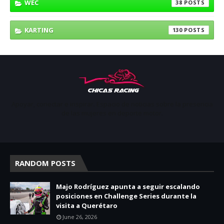
WEC
38
KARTING
130
Apoyar, conectar e inspirar. Espacio de noticias sobre la presencia
de las mujeres en deporte motor.
RANDOM POSTS
Majo Rodríguez apunta a seguir escalando
posiciones en Challenge Series durante la
visita a Querétaro
June 26, 2026