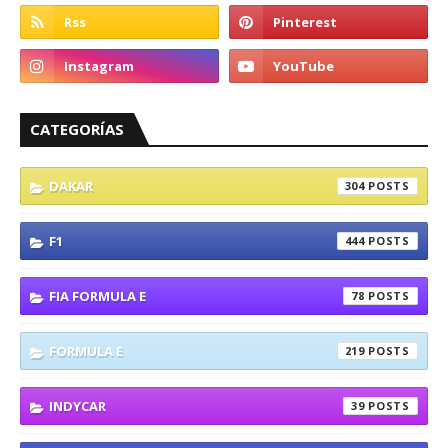
CATEGORÍAS
DAKAR
304
F1
444
FIA FORMULA E
78
FORMULA E
219
INDYCAR
39