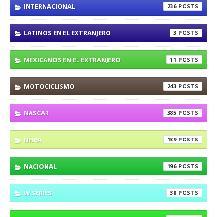
INTERNACIONAL
236
LATINOS EN EL EXTRANJERO
3
MEXICANOS EN EL EXTRANJERO
11
MOTOCICLISMO
243
NASCAR
385
NHRA
139
NACIONAL
196
W SERIES
38