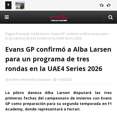
tle y
Majo Rodríguez apunta a seguir escalando posiciones en
Val
Challenge Series durante la visita a Querétaro
man
Méx
Página Principal
UAE4 Series
Evans GP confirmó a Alba Larsen para
un programa de tres rondas en la UAE4 Series 2026
Evans GP confirmó a Alba Larsen
para un programa de tres
rondas en la UAE4 Series 2026
Andrea Hernández Escalona
1/16/2026
La piloto danesa Alba Larsen disputará las tres
primeras fechas del campeonato de invierno con Evans
GP como preparación para su segunda temporada en F1
Academy, donde representará a Ferrari.