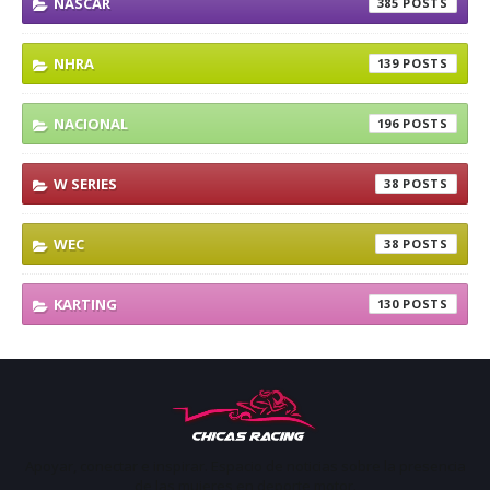
NASCAR
385
NHRA
139
NACIONAL
196
W SERIES
38
WEC
38
KARTING
130
Apoyar, conectar e inspirar. Espacio de noticias sobre la presencia
de las mujeres en deporte motor.